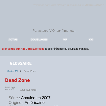
Rejoignez sans plus attendre la communauté
AlloDoublage
!
ACTUS
DOUBLAGES
V.F
V.O
Bienvenue sur AlloDoublage.com
, le site référence du doublage français.
Series TV
>
Dead Zone
Votre avis
sur la VF :
1.8
/5 (125 notes)
Série
: Annulée en 2007
Origine
: Américaine