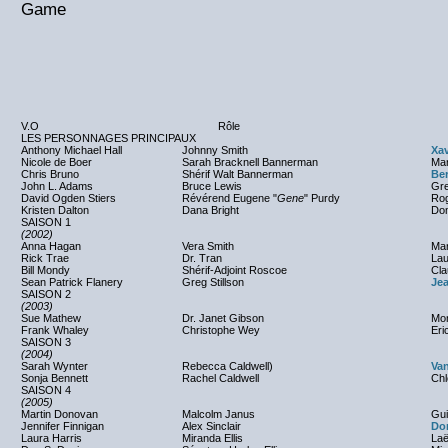
Game
V.O
Rôle
LES PERSONNAGES PRINCIPAUX
Anthony Michael Hall
Johnny Smith
Xa
Nicole de Boer
Sarah Bracknell Bannerman
Mar
Chris Bruno
Shérif Walt Bannerman
Be
John L. Adams
Bruce Lewis
Gr
David Ogden Stiers
Révérend Eugene "
Gene
" Purdy
Rog
Kristen Dalton
Dana Bright
Dom
SAISON 1
(2002)
Anna Hagan
Vera Smith
Ma
Rick Trae
Dr. Tran
Lau
Bill Mondy
Shérif-Adjoint Roscoe
Cla
Sean Patrick Flanery
Greg Stillson
Jea
SAISON 2
(2003)
Sue Mathew
Dr. Janet Gibson
Mo
Frank Whaley
Christophe Wey
Eri
SAISON 3
(2004)
Sarah Wynter
Rebecca Caldwell)
Van
Sonja Bennett
Rachel Caldwell
Chl
SAISON 4
(2005)
Martin Donovan
Malcolm Janus
Gui
Jennifer Finnigan
Alex Sinclair
Do
Laura Harris
Miranda Ellis
Laë