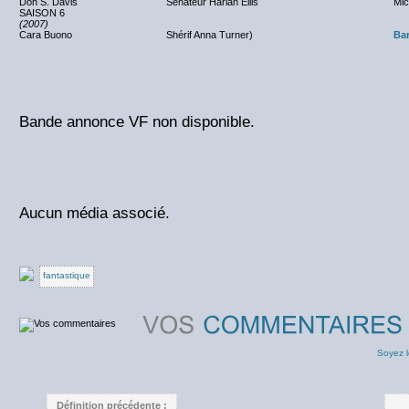
Don S. Davis
Sénateur Harlan Ellis
Mic
SAISON 6
(2007)
Cara Buono
Shérif Anna Turner)
Bar
Bande annonce VF non disponible.
Aucun média associé.
fantastique
Soyez l
Définition précédente :