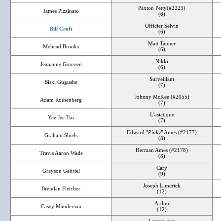
Paxton Petty(#2223)
James Pizzinato
(6)
Officier Selvin
Bill Croft
(6)
Matt Tanner
Mehcad Brooks
(6)
Nikki
Jeananne Goossen
(6)
Surveillant
Biski Gugushe
(7)
Johnny McKee (#2055)
Adam Rothenberg
(7)
L'asiatique
Yee Jee Tso
(7)
Edward "
Pinky
" Ames (#2177)
Graham Shiels
(8)
Herman Ames (#2178)
Travis Aaron Wade
(8)
Cary
Grayson Gabriel
(9)
Joseph Limerick
Brendan Fletcher
(12)
Arthur
Casey Manderson
(12)