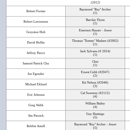
(2012)
Raymond "
Ray
" Archer
Robert Forster
(1)
Barclay Flynn
Robert Lawrenson
(1)
Emerson Hauser -
Jeune
Greyston Holt
(1)
Thomas "
Tommy
" Madsen (#2002)
David Hoflin
(1)
Jack Sylvane (# 2024)
Jeffrey Pierce
(1)
Chet
Samuel Patrick Chu
(1)
Ernest Cobb (#2047)
Joe Egender
(2)
Kit Nelson (#2046)
Michael Eklund
(3)
Cal Sweeney (#2112)
Eric Johnson
(4)
William Bailey
Greg Webb
(4)
Guy Hastings
Jim Parrack
(5)
Raymond "
Ray
" Archer -
Jeune
Robbie Amell
(5)