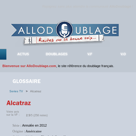
Rejoignez sans plus attendre la communauté
AlloDoublage
!
ACTUS
DOUBLAGES
V.F
V.O
Bienvenue sur AlloDoublage.com
, le site référence du doublage français.
Series TV
>
Alcatraz
Votre avis
sur la VF :
2.5
/5 (258 notes)
Série
:
Annulée en 2012
Origine
: Américaine