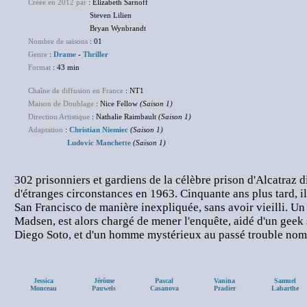
Créée en 2012 par
: Elizabeth Sarnoff
Steven Lilien
Bryan Wynbrandt
Nombre de saisons
: 01
Genre
:
Drame
-
Thriller
Format
: 43 min
Chaîne de diffusion en France
: NT1
Maison de Doublage
: Nice Fellow
(Saison 1)
Direction Artistique
: Nathalie Raimbault
(Saison 1)
Adaptation
:
Christian Niemiec
(Saison 1)
Ludovic Manchette
(Saison 1)
302 prisonniers et gardiens de la célèbre prison d'Alcatraz d
d'étranges circonstances en 1963. Cinquante ans plus tard, il
San Francisco de manière inexpliquée, sans avoir vieilli. U
Madsen, est alors chargé de mener l'enquête, aidé d'un geek s
Diego Soto, et d'un homme mystérieux au passé trouble no
Jessica
Jérôme
Pascal
Vanina
Samuel
Monceau
Pauwels
Casanova
Pradier
Labarthe