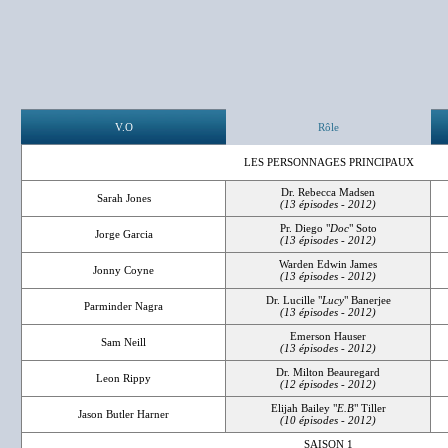
V.O
Rôle
LES PERSONNAGES PRINCIPAUX
Dr. Rebecca Madsen
Sarah Jones
(13 épisodes - 2012)
Pr. Diego "
Doc
" Soto
Jorge Garcia
(13 épisodes - 2012)
Warden Edwin James
Jonny Coyne
(13 épisodes - 2012)
Dr. Lucille "
Lucy
" Banerjee
Parminder Nagra
(13 épisodes - 2012)
Emerson Hauser
Sam Neill
(13 épisodes - 2012)
Dr. Milton Beauregard
Leon Rippy
(12 épisodes - 2012)
Elijah Bailey "
E.B
" Tiller
Jason Butler Harner
(10 épisodes - 2012)
SAISON 1