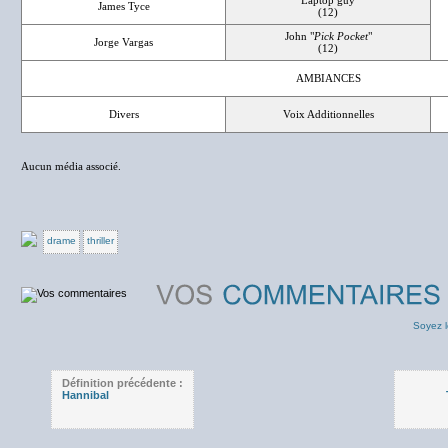
Laptop guy
James Tyce
(12)
John "
Pick Pocket
"
Jorge Vargas
(12)
AMBIANCES
Divers
Voix Additionnelles
Aucun média associé.
drame
thriller
Soyez l
Définition précédente :
Hannibal