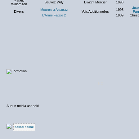
Mykelti
Sauvez Willy
Dwight Mercier
1993
Williamson
Jea
Meurtre à Alcatraz
1995
Divers
Voix Additionnelles
Pan
L'Arme Fatale 2
1989
Christ
NC
Aucun média associé.
pascal nzonzi