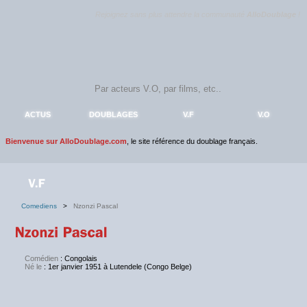
Rejoignez sans plus attendre la communauté
AlloDoublage
!
ACTUS
DOUBLAGES
V.F
V.O
Bienvenue sur AlloDoublage.com
, le site référence du doublage français.
Comediens
>
Nzonzi Pascal
Comédien
: Congolais
Né le
:
1er janvier 1951 à Lutendele (Congo Belge)