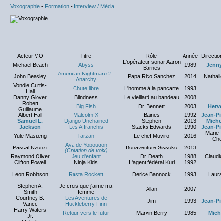
Voxographie
-
Formation
-
Interview / Média
Acteur V.O
Titre
Rôle
Année
Directio
L'opérateur sonar Aaron
Michael Beach
Abyss
1989
Jenny
Barnes
American Nightmare 2 :
John Beasley
Papa Rico Sanchez
2014
Nathali
Anarchy
Vondie Curtis-
Chute libre
L'homme à la pancarte
1993
Hall
Danny Glover
Blindness
Le vieillard au bandeau
2008
Robert
Big Fish
Dr. Bennett
2003
Hervé
Guillaume
Albert Hall
Malcolm X
Baines
1992
Jean-Pi
Samuel L.
Django Unchained
Stephen
2013
Miche
Jackson
Les Affranchis
Stacks Edwards
1990
Jean-Pi
Marie-
Yule Masiteng
Tarzan
Le chef Muviro
2016
Che
Aya de Yopougon
Pascal Nzonzi
Bonaventure Sissoko
2013
(Création de voix)
Raymond Oliver
Jeu d'enfant
Dr. Death
1988
Claudi
Clifton Powell
Ninja Kids
L'agent fédéral Kurl
1992
Leon Robinson
Rasta Rockett
Derice Bannock
1993
Laura
Stephen A.
Je crois que j'aime ma
Allan
2007
Smith
femme
Courtney B.
Les Aventures de
Jim
1993
Jean-Pi
Vance
Huckleberry Finn
Harry Waters
Retour vers le futur
Marvin Berry
1985
Mich
Jr.