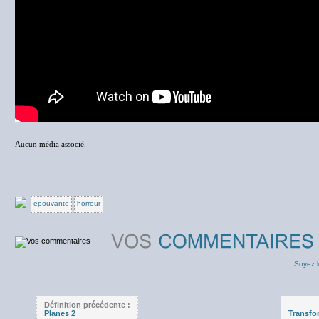
Aucun média associé.
epouvante
horreur
Soyez l
Définition précédente :
Planes 2
Transfor