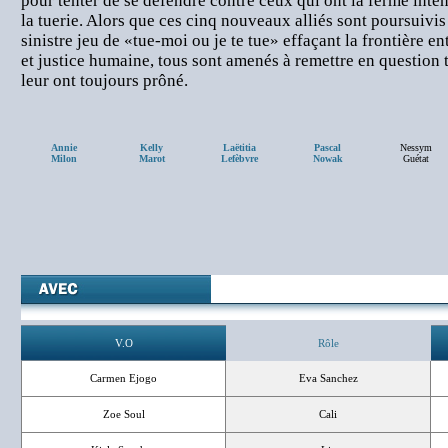
pour tenter de se défendre contre ceux qui ont la ferme inten
la tuerie. Alors que ces cinq nouveaux alliés sont poursuivis 
sinistre jeu de «tue-moi ou je te tue» effaçant la frontière 
et justice humaine, tous sont amenés à remettre en question t
leur ont toujours prôné.
Annie
Kelly
Laëtitia
Pascal
Nessym
Milon
Marot
Lefèbvre
Nowak
Guétat
V.O
Rôle
Carmen Ejogo
Eva Sanchez
Zoe Soul
Cali