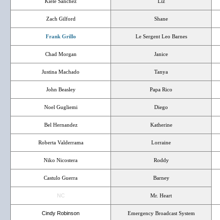
Kiele Sanchez
Liz
Zach Gilford
Shane
Frank Grillo
Le Sergent Leo Barnes
Chad Morgan
Janice
Justina Machado
Tanya
John Beasley
Papa Rico
Noel Gugliemi
Diego
Bel Hernandez
Katherine
Roberta Valderrama
Lorraine
Niko Nicostera
Roddy
Castulo Guerra
Barney
NC
Mr. Heart
Cindy Robinson
Emergency Broadcast System