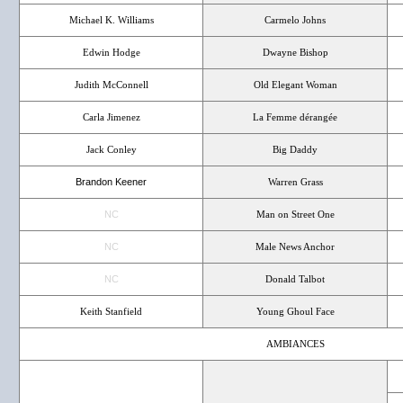
Michael K. Williams
Carmelo Johns
Edwin Hodge
Dwayne Bishop
Judith McConnell
Old Elegant Woman
Carla Jimenez
La Femme dérangée
Jack Conley
Big Daddy
Brandon Keener
Warren Grass
NC
Man on Street One
NC
Male News Anchor
NC
Donald Talbot
Keith Stanfield
Young Ghoul Face
AMBIANCES