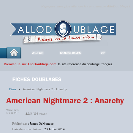
Rejoignez sans plus attendre la communauté
AlloDoublage
!
ACTUS
DOUBLAGES
V.F
Bienvenue sur AlloDoublage.com
, le site référence du doublage français.
Films
>
American Nightmare 2 : Anarchy
Votre avis
sur la VF :
2.0
/5 (194 notes)
Réalisé par
: James DeMonaco
Date de sortie cinéma
: 23 Juillet 2014