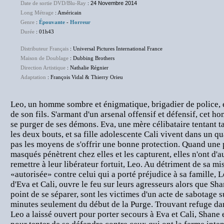
Date de sortie DVD/Blu-Ray
:
24 Novembre 2014
Long Métrage
: Américain
Genre
:
Épouvante
-
Horreur
Durée
: 01h43
Distributeur Français
: Universal Pictures International France
Maison de Doublage
: Dubbing Brothers
Direction Artistique
: Nathalie Régnier
Adaptation
: François Vidal & Thierry Orieu
Leo, un homme sombre et énigmatique, brigadier de police, es
de son fils. S'armant d'un arsenal offensif et défensif, cet 
se purger de ses démons. Eva, une mère célibataire tentant t
les deux bouts, et sa fille adolescente Cali vivent dans un qu
pas les moyens de s'offrir une bonne protection. Quand une
masqués pénètrent chez elles et les capturent, elles n'ont d'a
remettre à leur libérateur fortuit, Leo. Au détriment de sa m
«autorisée» contre celui qui a porté préjudice à sa famille, 
d'Eva et Cali, ouvre le feu sur leurs agresseurs alors que Sha
point de se séparer, sont les victimes d'un acte de sabotage s
minutes seulement du début de la Purge. Trouvant refuge da
Leo a laissé ouvert pour porter secours à Eva et Cali, Shane et