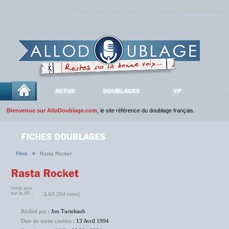
Rejoignez sans plus attendre la communauté
AlloDoublage
!
ACTUS
DOUBLAGES
V.F
Bienvenue sur AlloDoublage.com
, le site référence du doublage français.
Films
>
Rasta Rocket
Votre avis
sur la VF :
2.1
/5 (204 notes)
Réalisé par
: Jon Turteltaub
Date de sortie cinéma
: 13 Avril 1994