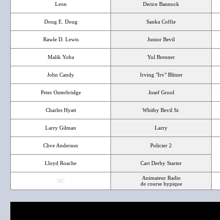
Leon
Derice Bannock
Doug E. Doug
Sanka Coffie
Rawle D. Lewis
Junior Bevil
Malik Yoba
Yul Brenner
John Candy
Irving "Irv" Blitzer
Peter Outerbridge
Josef Grool
Charles Hyatt
Whitby Bevil Sr.
Larry Gilman
Larry
Clive Anderson
Policier 2
Lloyd Roache
Cart Derby Starter
Animateur Radio
NC
de course hypique