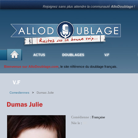
Rejoignez sans plus attendre la communauté
AlloDoublage
!
ACTUS
DOUBLAGES
V.F
Bienvenue sur AlloDoublage.com
, le site référence du doublage français.
Comediennes
>
Dumas Julie
Comédienne
: Française
Née le
:
NC