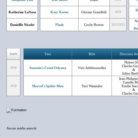
M
Katherine LaNasa
Katy Keene
Glorian Grandbilt
2020
Na
Daniellle Nicolet
Flash
Cecile Horton
2015/2023
Do
Titre
Rôle
Direction Art
Année
Hubert D
Charles Ge
Assassin's Creed Odyssey
Voix Additionnelles
2018
&
Julien Bar
Jean-Philippe
Camille M
Marvel's Spider-Man
Yuri Watanabe
Emilie Sta
2018
&
Charles Ge
NC
Aucun média associé.