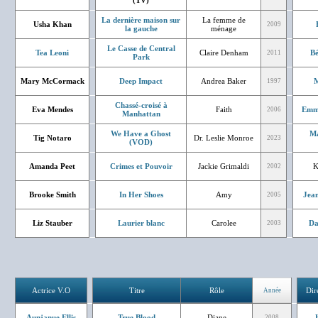
(TV)
La dernière maison sur
La femme de
Usha Khan
2009
la gauche
ménage
Le Casse de Central
Tea Leoni
Claire Denham
Bé
2011
Park
Mary McCormack
Deep Impact
Andrea Baker
M
1997
Chassé-croisé à
Eva Mendes
Faith
Emm
2006
Manhattan
We Have a Ghost
Ma
Tig Notaro
Dr. Leslie Monroe
2023
(VOD)
Amanda Peet
Crimes et Pouvoir
Jackie Grimaldi
K
2002
Brooke Smith
In Her Shoes
Amy
Jean
2005
Liz Stauber
Laurier blanc
Carolee
Da
2003
Actrice V.O
Titre
Rôle
Dir
Année
Aunjanue Ellis
True Blood
Diane
2008