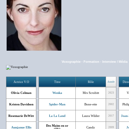
Voxographie
-
Formation
-
Interview / Média
Actrice V.O
Titre
Rôle
Dire
Année
Olivia Colman
Wonka
Mrs Scrubitt
V
2023
Kristen Davidson
Spider-Man
Bone-ette
Phil
2002
Rosemarie DeWitt
La La Land
Laura Wilder
Jean-
2017
Des Mains en or
Aunjanue Ellis
Candy
J
2009