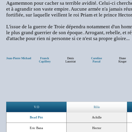
Agamemnon pour cacher sa terrible avidité. Celui-ci cherche 
et à agrandir son vaste empire. Aucune armée n'a jamais réuss
fortifiée, sur laquelle veillent le roi Priam et le prince Hector
L'issue de la guerre de Troie dépendra notamment d'un ho
le plus grand guerrier de son époque. Arrogant, rebelle, et ré
d'attache pour rien ni personne si ce n'est sa propre gloire...
Jean-Pierre Michael
Franck
Denis
Caroline
Diane
Capillery
Laustriat
Pascal
Kruger
V.O
Rôle
Brad Pitt
Achille
Eric Bana
Hector