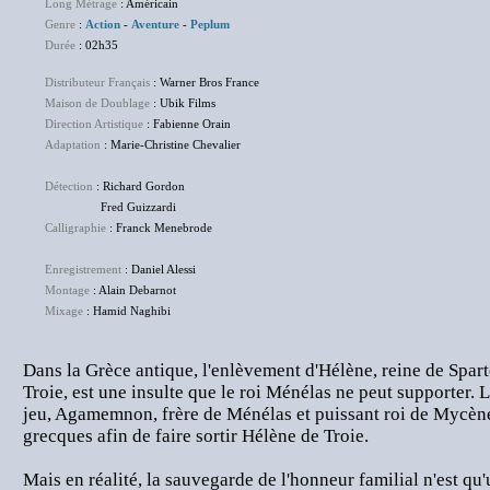
Long Métrage
: Américain
Genre
:
Action
-
Aventure
-
Peplum
Durée
: 02h35
Distributeur Français
: Warner Bros France
Maison de Doublage
: Ubik Films
Direction Artistique
: Fabienne Orain
Adaptation
: Marie-Christine Chevalier
Détection
: Richard Gordon
Fred Guizzardi
Calligraphie
: Franck Menebrode
Enregistrement
: Daniel Alessi
Montage
: Alain Debarnot
Mixage
: Hamid Naghibi
Dans la Grèce antique, l'enlèvement d'Hélène, reine de Sparte
Troie, est une insulte que le roi Ménélas ne peut supporter. 
jeu, Agamemnon, frère de Ménélas et puissant roi de Mycènes
grecques afin de faire sortir Hélène de Troie.
Mais en réalité, la sauvegarde de l'honneur familial n'est qu'