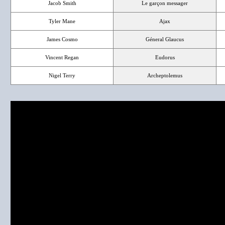
Jacob Smith
Le garçon messager
Tyler Mane
Ajax
James Cosmo
Géneral Glaucus
Vincent Regan
Eudorus
Nigel Terry
Archeptolemus