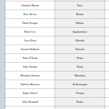
Orlando Bloom
Paris
Rose Byrne
Briseis
Diane Kruger
Helene
Brian Cox
Agamemnon
Sean Bean
Odyssée
Garrett Hedlund
Patrocle
Peter O'Toole
Priam
Julie Christie
Thetis
Brendan Gleeson
Menelaus
Saffron Burrows
Andromaque
Julian Glover
Triopas
John Shrapnel
Nestor