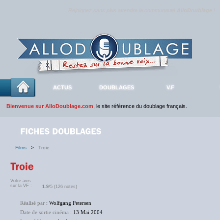
Rejoignez sans plus attendre la communauté
AlloDoublage
!
ACTUS
DOUBLAGES
V.F
Bienvenue sur AlloDoublage.com
, le site référence du doublage français.
Films
>
Troie
Votre avis
sur la VF :
1.9
/5 (126 notes)
Réalisé par
: Wolfgang Petersen
Date de sortie cinéma
: 13 Mai 2004