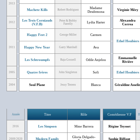
2013
Madame
Machete Kills
Virginie Méry
Robert Rodriguez
Desdemona
Les Trois Corniauds
Alexandra
Peter & Bobby
Lydia Harter
2012
(V.F.B)
Farrelly
Correa
Happy Feet 2
Carmen
George Miller
Ethel Houbiers
Happy New Year
Ava
2011
Garry Marshall
Emmanuelle
Les Schtroumpfs
Odile Anjelou
Raja Gosnell
Rivière
Quatre frères
Sofi
Ethel Houbiers
2005
John Singleton
Soul Plane
Blanca
Géraldine Asseli
2004
Jessy Terrero
Titre
Rôle
Comédienne V.F
Année
D
Les Simpson
Mme Barrera
Régine Teyssot
2016
Gloria Delgado-
Modern Family
Sophie Riffont
2009/2020