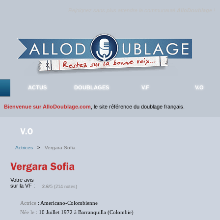
Rejoignez sans plus attendre la communauté
AlloDoublage
!
ACTUS
DOUBLAGES
V.F
V.O
Bienvenue sur AlloDoublage.com
, le site référence du doublage français.
Actrices
>
Vergara Sofia
Votre avis
sur la VF :
2.6
/5 (214 notes)
Actrice
: Americano-Colombienne
Née le
: 10 Juillet 1972 à Barranquilla (Colombie)