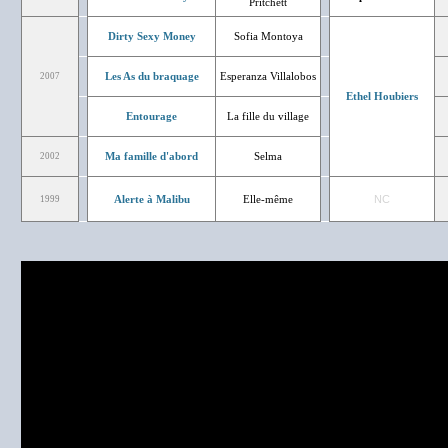
Pritchett
Dirty Sexy Money
Sofia Montoya
Les As du braquage
Esperanza Villalobos
2007
Ethel Houbiers
Entourage
La fille du village
Ma famille d'abord
Selma
2002
Alerte à Malibu
Elle-même
NC
1999