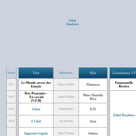
Ethel
Houbiers
Titre
Rôle
Comédienne V.F
Année
Réalisateur
Le Monde secret des
Emmanuelle
Flamenca
2017
Tony Leondis
Emojis
Rivière
Hot-Poursuite -
Mme Daniella
En cavale
2015
Anne Fletcher
Riva
(V.F.B)
Joker
D.D.
2015
Simon West
Ethel Houbiers
# Chef
Inez
2014
Jon Favreau
Apprenti Gigolo
Selima
John Turturro