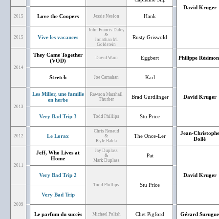
David Kruger
Love the Coopers
Hank
2015
Jessie Neslon
John Francis Daley
&
Vive les vacances
Rusty Griswold
2015
Jonathan M.
Goldstein
They Came Together
Eggbert
Philippe Résimon
David Wain
(VOD)
2014
Stretch
Karl
Joe Carnahan
Les Miller, une famille
Rawson Marshall
Brad Gurdlinger
David Kruger
en herbe
Thurber
2013
Very Bad Trip 3
Stu Price
Todd Phillips
Chris Renaud
Jean-Christoph
Le Lorax
The Once-Ler
2012
&
Dollé
Kyle Balda
Jay Duplass
Jeff, Who Lives at
Pat
&
Home
Mark Duplass
2011
Very Bad Trip 2
David Kruger
Stu Price
Todd Phillips
Very Bad Trip
2009
Le parfum du succès
Chet Pigford
Gérard Surugue
Michael Polish