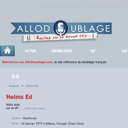
Rejoignez sans plus attendre la communauté
AlloDoublage
!
ACTUS
DOUBLAGES
V.F
V.O
Bienvenue sur AlloDoublage.com
, le site référence du doublage français.
Acteurs
>
Helms Ed
Votre avis
sur la VF :
1.6
/5 (130 notes)
Acteur
: Américain
Né le
: 24 Janvier 1974 à Atlanta, Georgie (Etats-Unis)