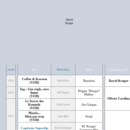
David
Kruger
Titre
Rôle
Comédien V.F
Année
Réalisateur
Coffee & Kareem
Brandon
David Kruger
2020
Patrik Brie
(VOD)
Tag : Une règle, zéro
Hogan "
Hoagie
"
limite
2018
Jeff Tomsic
Malloy
(VOD)
Olivier Cordina
Le Secret des
Kennedy
Joe Gargan
John Curran
(VOD)
Mariés...
2017
Mais pas trop
Noah
Lake Bell
(VOD)
M. Krupp/
Capitaine Superslip
Rob Letterman
Capitaine Slip