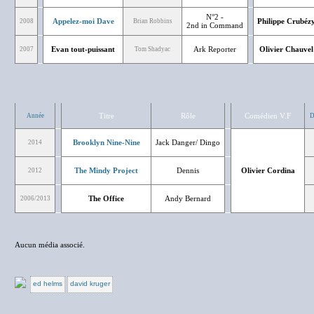
N°2 -
Appelez-moi Dave
Philippe Crubéz
2008
Brian Robbins
2nd in Command
Evan tout-puissant
Ark Reporter
Olivier Chauvel
2007
Tom Shadyac
Titre
Rôle
Comédien V.F
Année
D
Brooklyn Nine-Nine
Jack Danger/ Dingo
2014
The Mindy Project
Dennis
Olivier Cordina
2012
The Office
Andy Bernard
2006/2013
Aucun média associé.
ed helms
david kruger