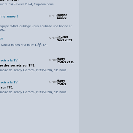
our du 14 Février 2024, Cupidon nous...
Bonne
01/01/2024
Annee
'équipe d'AlloDoublage vous souhaite une bonne et
e...
Joyeux
24/12/2023
Noel 2023
Noël à toutes et à tous! Déjà 12...
Harry
31/10/2023
Potter et la
e des secrets sur TF1
moire de Jenny Gérard (1933/2020), elle nous...
Harry
23/10/2023
Potter
t sur TF1
moire de Jenny Gérard (1933/2020), elle nous...