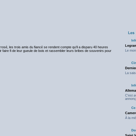
Legran
rrosé, les trois amis du fiancé se rendent compte qu'il a disparu 40 heures
Le mond
r faire fi de leur gueule de bois et rassembler leurs bribes de souvenirs pour
Dernier
La sais
Allema
C'est 
annonç
Camero
À la mé
Saint 