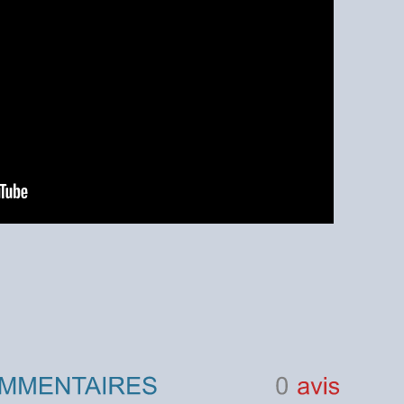
0
avis