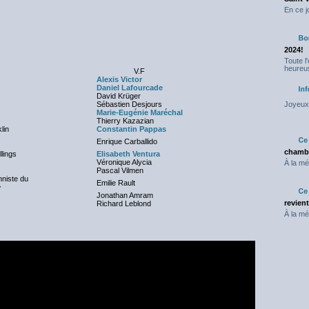
En ce j
2024!
Toute l
heureus
V.F
Alexis Victor
Daniel Lafourcade
David Krüger
Sébastien Desjours
Joyeux 
Marie-Eugénie Maréchal
Thierry Kazazian
lin
Constantin Pappas
Enrique Carballido
chambr
lings
Elisabeth Ventura
Véronique Alycia
À la mé
Pascal Vilmen
nniste du
Emilie Rault
e
Jonathan Amram
revien
Richard Leblond
À la mé