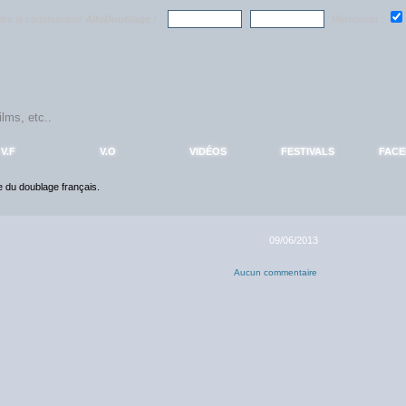
ndre la communauté
AlloDoublage
!
Mémoriser :
V.F
V.O
VIDÉOS
FESTIVALS
FAC
ce du doublage français.
09/06/2013
Aucun commentaire