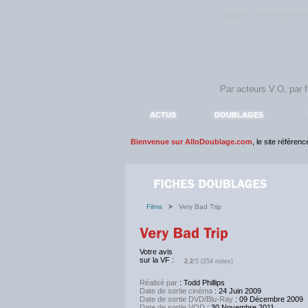
Rejoignez sans plus atte
ACTUS
DOUBLAGES
Bienvenue sur AlloDoublage.com
, le site référen
Films
>
Very Bad Trip
Votre avis
sur la VF :
2.2
/5 (254 notes)
Réalisé par
: Todd Phillips
Date de sortie cinéma
: 24 Juin 2009
Date de sortie DVD/Blu-Ray
: 09 Décembre 2009
Date de sortie VOD
: 30 Novembre 2011