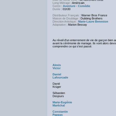
Long Métrage
: Américain
Genre
:
Aventure
-
Comédie
Durée
: 01h30
Distributeur Français
: Warner Bros France
Maison de Doublage
: Dubbing Brothers
Direction Artistique
:
Marie-Laure Beneston
Adaptation
: Marion Bessay
Au réveil d'un enterrement de vie de garçon bien a
avant la cérémonie de mariage. Ils vont alors devoi
comprendre ce qui s'est passé.
Alexis
Victor
Daniel
Lafourcade
David
Krüger
Sébastien
Desjours
Marie-Eugénie
Maréchal
Constantin
Pappas