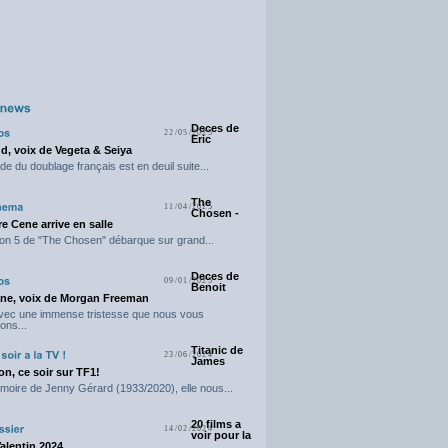
Deces de
22/05/2025
Eric
d, voix de Vegeta & Seiya
e du doublage français est en deuil suite...
The
11/04/2025
Chosen -
e Cene arrive en salle
on 5 de "The Chosen" débarque sur grand...
Deces de
09/01/2025
Benoit
ne, voix de Morgan Freeman
avec une immense tristesse que nous vous
ons...
Titanic de
23/06/2024
James
n, ce soir sur TF1!
moire de Jenny Gérard (1933/2020), elle nous...
20 films a
14/02/2024
voir pour la
Valentin 2024