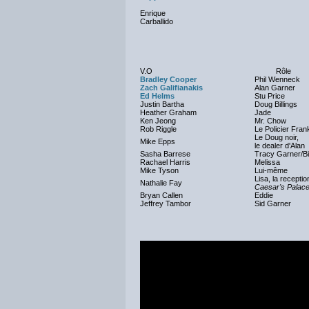
Enrique
Carballido
V.O
Rôle
Bradley Cooper
Phil Wenneck
Zach Galifianakis
Alan Garner
Ed Helms
Stu Price
Justin Bartha
Doug Billings
Heather Graham
Jade
Ken Jeong
Mr. Chow
Rob Riggle
Le Policier Frank
Le Doug noir,
Mike Epps
le dealer d'Alan
Sasha Barrese
Tracy Garner/Bil
Rachael Harris
Melissa
Mike Tyson
Lui-même
Lisa, la receptio
Nathalie Fay
Caesar's Palac
Bryan Callen
Eddie
Jeffrey Tambor
Sid Garner