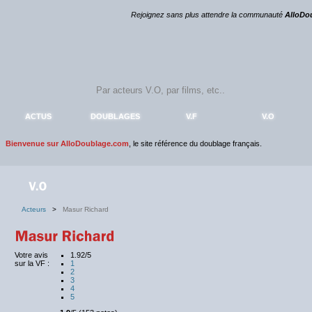
Rejoignez sans plus attendre la communauté
AlloDo
ACTUS
DOUBLAGES
V.F
V.O
Bienvenue sur AlloDoublage.com
, le site référence du doublage français.
Acteurs
>
Masur Richard
Votre avis
1.92/5
sur la VF :
1
2
3
4
5