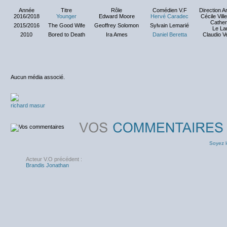
Année
Titre
Rôle
Comédien V.F
Direction Ar
2016/2018
Younger
Edward Moore
Hervé Caradec
Cécile Vil
Cather
2015/2016
The Good Wife
Geoffrey Solomon
Sylvain Lemarié
Le La
2010
Bored to Death
Ira Ames
Daniel Beretta
Claudio V
Aucun média associé.
richard masur
Soyez l
Acteur V.O précédent :
Brandis Jonathan