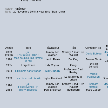
1.9
/5 (153 notes)
Acteur
: Américain
Né le
: 20 Novembre 1948 à New York (Etats-Unis)
D
Année
Titre
Réalisateur
Rôle
Comédien V.F
Ar
2003
Ça –
Tommy Lee
Stanley
"Stan"
Uris
Ja
Denis Boileau
(1990)
Il est revenu (DVD)
Wallace
(Adulte)
Mes doubles, ma femme
P
1996
Harold Ramis
Del King
Antoine Tomé
et moi
Ca
Sylvain
1995
Forget Paris
Billy Crystal
Craig
Lemarié
Professeur Carl
1994
L'Homme sans visage
Mel Gibson
Hartley
Michel
Le libraire de la
Papineschi
1993
Les Princes de la ville
Taylor Hackford
Gér
prison
Ça –
Tommy Lee
Stanley
"Stan"
Uris
Bernard
Ja
1990
Il est revenu (TV)
Wallace
(Adulte)
Métraux
1984
Risky Business
Paul Brickman
Rutherford
Marc Cassot