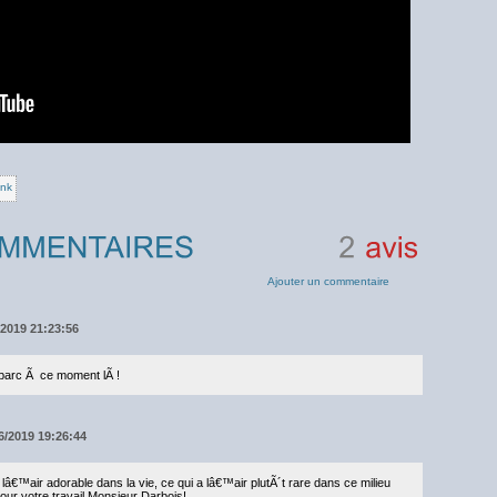
ank
2
avis
Ajouter un commentaire
6/2019 21:23:56
parc Ã ce moment lÃ !
6/2019 19:26:44
â€™air adorable dans la vie, ce qui a lâ€™air plutÃ´t rare dans ce milieu
our votre travail Monsieur Darbois!