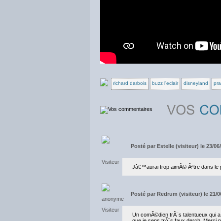
richard darbois
buzz l'eclair
disneyland
pr
Posté par
Estelle (visiteur) le 23/0
Jâ€™aurai trop aimÃ© Ãªtre dans le 
Posté par
Redrum (visiteur) le 21/0
Un comÃ©dien trÃ¨s talentueux qui a l
que je sens trÃ¨s faux derch. Merci p