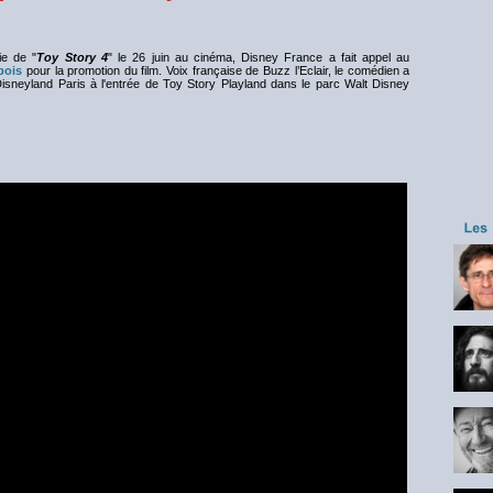
ie de "
Toy Story 4
" le 26 juin au cinéma, Disney France a fait appel au
bois
pour la promotion du film. Voix française de Buzz l’Eclair, le comédien a
Disneyland Paris à l'entrée de Toy Story Playland dans le parc Walt Disney