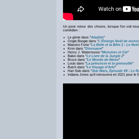
Un juste retour des choses, lorsque l'on voit to
comédien :
Le génie dans "
Aladdin
"
Oogie Boogie dans "
L'Étrange Noël de monsi
Maestro Forte "
La Belle et la Bête 2 : Le Noë
Kron dans "
Dinosaure
"
Henry J. Waternoose "
Monstres et Cie
"
Baloo dans "
Le Livre de la Jungle 2
"
Bruce dans "
Le Monde de Némo
"
Louis dans "
La princesse et la grenouille
"
Butch dans "
Le Voyage d'Arlo
"
Han Solo dans "
Star Wars, Episode VII : Le R
Indiana Jones qu'il retrouvera en 2021 pour le 5