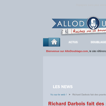
Rejoignez sans plus atte
ACTUS
DOUBLAGE
Bienvenue sur AlloDoublage.com
, le site référe
Vu sur le web !
>
Richard Darbois fait des pran