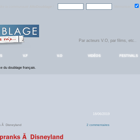
ndre la communauté
AlloDoublage
!
Mémoriser :
S
V.F
V.O
VIDÉOS
FESTIVALS
nce du doublage français.
18/06/2019
ks Ã Disneyland
2 commentaires