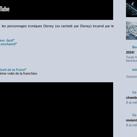
us les personnages iconiques Disney (ou racheté par Disney) incarné par le
eur Jack
"
l enchanté
"
2024!
Toute l
heureus
éveil de la Force
"
ème volet de la franchise.
Joyeux 
chambr
À la mé
revien
À la mé