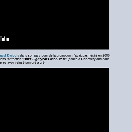
hard Darbois
dans son parc pour de la promotion, n'avait pas hésité en 2006
ns l'attraction "
Buzz Lightyear Laser Blast
" (située à Discoveryland dans
près avoir refusé son gré à gré.