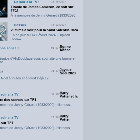
23/06/2024
Titanic de James Cameron, ce soir sur
TF1!
À la mémoire de Jenny Gérard (1933/2020),
elle nous...
14/02/2024
20 films a voir pour la Saint Valentin 2024
En ce jour du 14 Février 2024, Cupidon
nous...
Bonne
01/01/2024
Annee
'équipe d'AlloDoublage vous souhaite une bonne et
e...
Joyeux
24/12/2023
Noel 2023
Noël à toutes et à tous! Déjà 12...
Harry
31/10/2023
Potter et la
e des secrets sur TF1
moire de Jenny Gérard (1933/2020), elle nous...
Harry
23/10/2023
Potter
t sur TF1
moire de Jenny Gérard (1933/2020), elle nous...