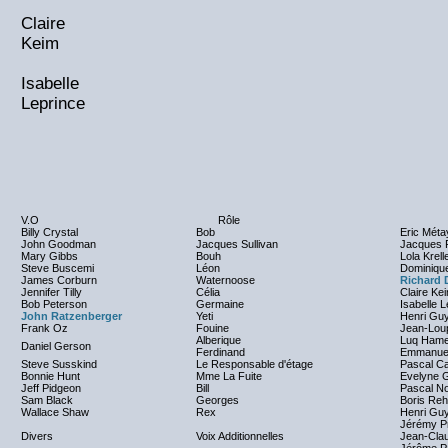
Claire
Keim
Isabelle
Leprince
V.O
Rôle
Billy Crystal
Bob
Eric Méta
John Goodman
Jacques Sullivan
Jacques 
Mary Gibbs
Bouh
Lola Krell
Steve Buscemi
Léon
Dominique
James Corburn
Waternoose
Richard 
Jennifer Tilly
Célia
Claire Ke
Bob Peterson
Germaine
Isabelle 
John Ratzenberger
Yeti
Henri Gu
Frank Oz
Fouine
Jean-Lou
Alberique
Luq Hame
Daniel Gerson
Ferdinand
Emmanuel 
Steve Susskind
Le Responsable d'étage
Pascal C
Bonnie Hunt
Mme La Fuite
Evelyne 
Jeff Pidgeon
Bill
Pascal N
Sam Black
Georges
Boris Reh
Wallace Shaw
Rex
Henri Gu
Jérémy P
Divers
Voix Additionnelles
Jean-Cla