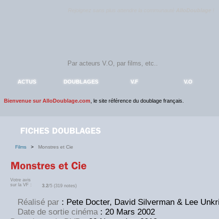
Rejoignez sans plus attendre la communauté
AlloDoublage
!
ACTUS
DOUBLAGES
V.F
V.O
Bienvenue sur AlloDoublage.com
, le site référence du doublage français.
Films
>
Monstres et Cie
Votre avis
sur la VF :
3.2
/5 (319 notes)
Réalisé par
: Pete Docter, David Silverman & Lee Unkr
Date de sortie cinéma
: 20 Mars 2002