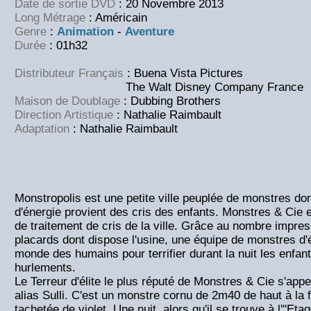
Date de sortie DVD
: 20 Novembre 2013
Long Métrage
: Américain
Genre
:
Animation
-
Aventure
Durée
: 01h32
Distributeur Français
: Buena Vista Pictures
The Walt Disney Company France
Maison de Doublage
: Dubbing Brothers
Direction Artistique
: Nathalie Raimbault
Adaptation
: Nathalie Raimbault
Monstropolis est une petite ville peuplée de monstres don
d'énergie provient des cris des enfants. Monstres & Cie e
de traitement de cris de la ville. Grâce au nombre impre
placards dont dispose l'usine, une équipe de monstres d'é
monde des humains pour terrifier durant la nuit les enfant
hurlements.
Le Terreur d'élite le plus réputé de Monstres & Cie s'appe
alias Sulli. C'est un monstre cornu de 2m40 de haut à la f
tachetée de violet. Une nuit, alors qu'il se trouve à l'"Etag