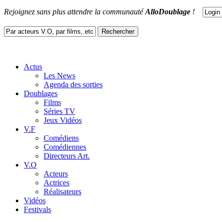
Rejoignez sans plus attendre la communauté
AlloDoublage
!
Actus
Les News
Agenda des sorties
Doublages
Films
Séries TV
Jeux Vidéos
V.F
Comédiens
Comédiennes
Directeurs Art.
V.O
Acteurs
Actrices
Réalisateurs
Vidéos
Festivals