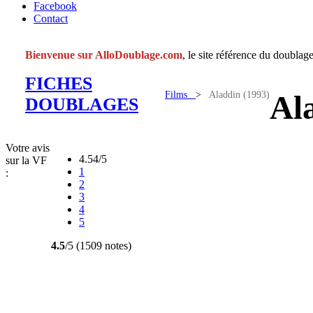
Facebook
Contact
Bienvenue sur AlloDoublage.com
, le site référence du doublage
FICHES
Films
>
Aladdin (1993)
Al
DOUBLAGES
Votre avis
4.54/5
sur la VF
1
:
2
3
4
5
4.5
/5 (1509 notes)