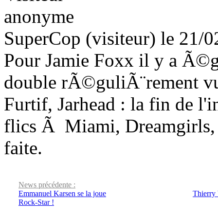
SuperCop (visiteur) le 21/
Pour Jamie Foxx il y a Ã©g
double rÃ©guliÃ¨rement vu
Furtif, Jarhead : la fin de 
flics Ã Miami, Dreamgirls,
faite.
News précédente :
Emmanuel Karsen se la joue
Thierry
Rock-Star !