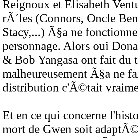
Reignoux et Elisabeth Ventu
rÃ´les (Connors, Oncle Ben,
Stacy,...) Ã§a ne fonctionne
personnage. Alors oui Dona
& Bob Yangasa ont fait du t
malheureusement Ã§a ne fait 
distribution c'Ã©tait vraim
Et en ce qui concerne l'hist
mort de Gwen soit adaptÃ©e