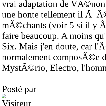
vrai adaptation de VÃ©nom 
une honte tellement il Ã 
mÃ©chants (voir 5 si il y Ã
faire beaucoup. A moins qu'i
Six. Mais j'en doute, car l'
normalement composÃ©e de :
MystÃ©rio, Electro, l'homm
Posté par