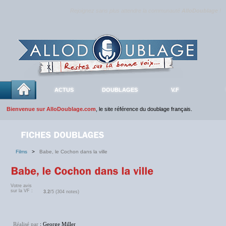
Rejoignez sans plus attendre la communauté
AlloDoublage
!
ACTUS
DOUBLAGES
V.F
Bienvenue sur AlloDoublage.com
, le site référence du doublage français.
Films
>
Babe, le Cochon dans la ville
Votre avis
sur la VF :
3.2
/5 (304 notes)
Réalisé par
: George Miller