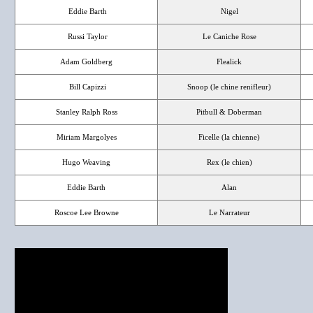
Eddie Barth
Nigel
Russi Taylor
Le Caniche Rose
Adam Goldberg
Flealick
Bill Capizzi
Snoop (le chine renifleur)
Stanley Ralph Ross
Pitbull & Doberman
Miriam Margolyes
Ficelle (la chienne)
Hugo Weaving
Rex (le chien)
Eddie Barth
Alan
Roscoe Lee Browne
Le Narrateur