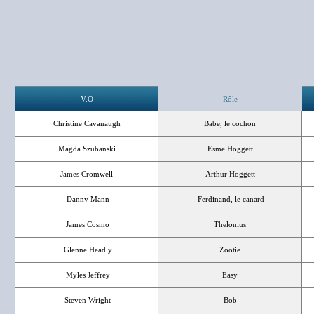
V.O
Rôle
Christine Cavanaugh
Babe, le cochon
Magda Szubanski
Esme Hoggett
James Cromwell
Arthur Hoggett
Danny Mann
Ferdinand, le canard
James Cosmo
Thelonius
Glenne Headly
Zootie
Myles Jeffrey
Easy
Steven Wright
Bob