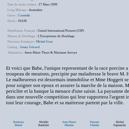
Date de sortie cinéma
: 17 Mars 1999
Long Métrage
: Australien
Genre
:
Comédie
Durée
: 01h36
Distributeur Français
: United International Pictures (UIP)
Maison de Doublage
: L'Européenne du Doublage
Direction Artistique
:
Michel Gast
Casting
:
Jenny Gérard
Adaptation
: Anne-Marie Thuot & Marianne Savoye
Et voici que Babe, l'unique representant de la race porcine 
troupeau de moutons, precipite par maladresse le brave M. H
Le malheureux est desormais immobilise et Mme Hoggett se
pour soigner son epoux et assurer la marche de la maison. Ma
periclite et la banque la menace d'une saisie. La paysanne d
dans une nouvelle competition qui leur rapportera l'argent 
tout leur courage, Babe et sa maitresse partent par la ville.
Barbara
Michèle
Jean-Pierre
Vincent
Michel
Delsol
Bardollet
Moulin
Violette
Papineschi