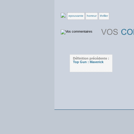
epouvante
horreur
thriller
Définition précédente :
Top Gun : Maverick