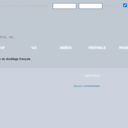
ndre la communauté
AlloDoublage
!
Mémoriser :
V.F
V.O
VIDÉOS
FESTIVALS
FAC
ce du doublage français.
02/07/2022
Aucun commentaire