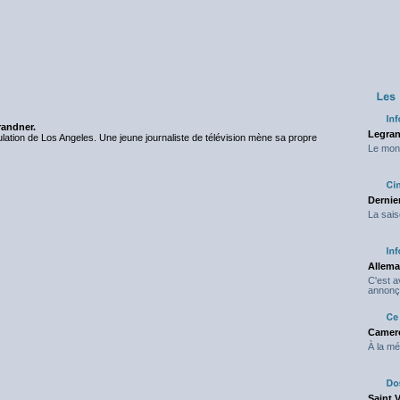
randner.
Legran
ulation de Los Angeles. Une jeune journaliste de télévision mène sa propre
Le mond
Dernier
La sais
Allema
C'est 
annonç
Camero
À la mé
Saint 