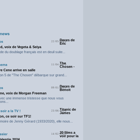
Deces de
22/05/2025
Eric
d, voix de Vegeta & Seiya
e du doublage français est en deuil suite...
The
11/04/2025
Chosen -
e Cene arrive en salle
on 5 de "The Chosen" débarque sur grand...
Deces de
09/01/2025
Benoit
ne, voix de Morgan Freeman
avec une immense tristesse que nous vous
ons...
Titanic de
23/06/2024
James
n, ce soir sur TF1!
moire de Jenny Gérard (1933/2020), elle nous...
20 films a
14/02/2024
voir pour la
Valentin 2024