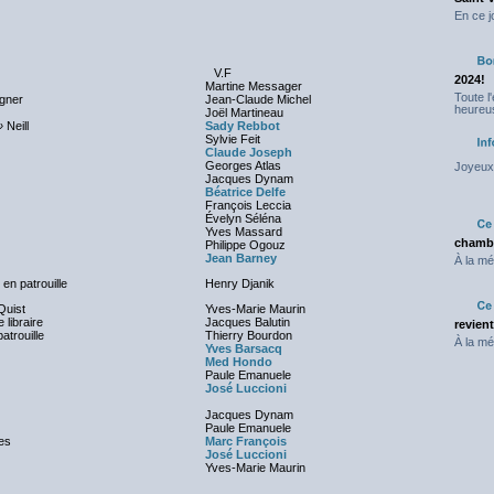
En ce j
V.F
2024!
Martine Messager
Toute l
gner
Jean-Claude Michel
heureus
Joël Martineau
»
Neill
Sady Rebbot
Sylvie Feit
Claude Joseph
Georges Atlas
Joyeux 
Jacques Dynam
Béatrice Delfe
François Leccia
Évelyn Séléna
Yves Massard
chambr
Philippe Ogouz
Jean Barney
À la mé
 en patrouille
Henry Djanik
uist
Yves-Marie Maurin
 libraire
Jacques Balutin
revien
patrouille
Thierry Bourdon
À la mé
Yves Barsacq
Med Hondo
Paule Emanuele
José Luccioni
Jacques Dynam
Paule Emanuele
les
Marc François
José Luccioni
Yves-Marie Maurin