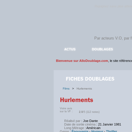
Rejoignez sans plus atte
ACTUS
DOUBLAGES
Bienvenue sur AlloDoublage.com
, le site référen
Films
>
Hurlements
Votre avis
sur la VF :
2.0
/5 (112 notes)
Réalisé par
: Joe Dante
Date de sortie cinéma
: 21 Janvier 1981
Long Métrage
: Américain
Genre
:
Épouvante
-
Horreur
-
Thriller