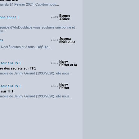
our du 14 Février 2024, Cupidon nous...
Bonne
01/01/2024
Annee
'équipe d'AlloDoublage vous souhaite une bonne et
e...
Joyeux
24/12/2023
Noel 2023
Noël à toutes et à tous! Déjà 12...
Harry
31/10/2023
Potter et la
e des secrets sur TF1
moire de Jenny Gérard (1933/2020), elle nous...
Harry
23/10/2023
Potter
t sur TF1
moire de Jenny Gérard (1933/2020), elle nous...