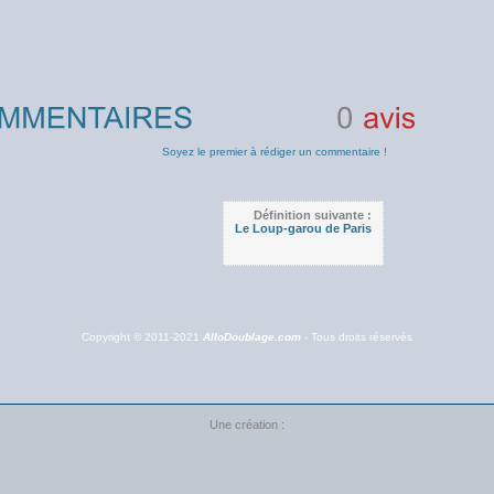
0
avis
Soyez le premier à rédiger un commentaire !
Définition suivante :
Le Loup-garou de Paris
Copyright © 2011-2021
AlloDoublage.com
- Tous droits réservés
Une création :