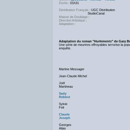
Durée
: 01h31
Distributeur Français
: UGC Distribution
StudioCanal
Maison de Doublage
:
NC
Direction Artistique
:
NC
Adaptation
:
NC
Adaptation du roman "
Hurlements
" de Gary B
Une série de meurtres effroyables terrorise la pop
enquête.
Martine Messager
Jean-Claude Michel
Joël
Martineau
Sady
Rebbot
Sylvie
Feit
Claude
Joseph
Georges
Atlas