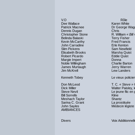
V.O
Rôle
Dee Wallace
Karen White
Patrick Macnee
Dr George Wag
Dennis Dugan
Chris
Christopher Stone
R. William
« Bill 
Belinda Balaski
Terry Fisher
Kevin McCarthy
Fred Francis
John Carradine
Erle Kenton
Slim Pickens
Sam Newfield
Elisabeth Brooks
Marsha Quist
Robert Picardo
Eddie Quist
Margie Impert
Donna
Noble Willingham
Charlie Barton
James Murtaugh
Jerry Warren
Jim McKrell
Lew Landers
Kenneth Tobey
Le vieux policier
Don McLeod
T. C.
« Steve »
Q
Dick Miller
Walter Paisley, le
Steve Nevil
Le jeune flic en 
Bill Sorrells
Kline
Meshach Taylor
Shantz
Sarina C. Grant
La prostituée
John Sayles
Médecin légiste
AMBIANCES
Divers
Voix Additionnel