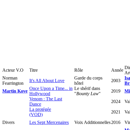
Di
Acteur V.O
Titre
Rôle
Année
Art
Norman
Garde du corps
Is
It's All About Love
2003
Fearrington
hôtel
Br
Once Upon a Time... in
Le shérif dans
Martin Kove
2019
Mi
Hollywood
"
Bounty Law
"
Venom : The Last
2024
Val
Dance
La protégée
2021
Val
(VOD)
Divers
Les Sept Mercenaires
Voix Additionnelles
2016
Vi