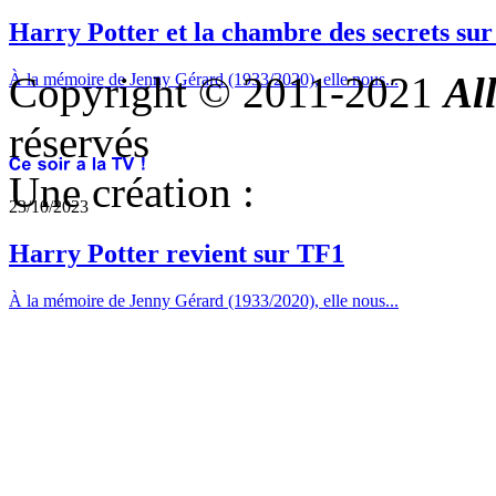
Harry Potter et la chambre des secrets su
Copyright © 2011-2021
Al
À la mémoire de Jenny Gérard (1933/2020), elle nous...
réservés
Une création :
23/10/2023
Harry Potter revient sur TF1
À la mémoire de Jenny Gérard (1933/2020), elle nous...