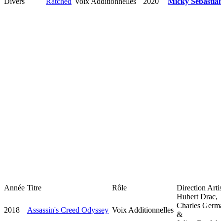
Divers
Ratched
Voix Additionnelles
2020
Micky Sebastia
Année
Titre
Rôle
Direction Arti
Hubert Drac,
Charles Germ
2018
Assassin's Creed Odyssey
Voix Additionnelles
&