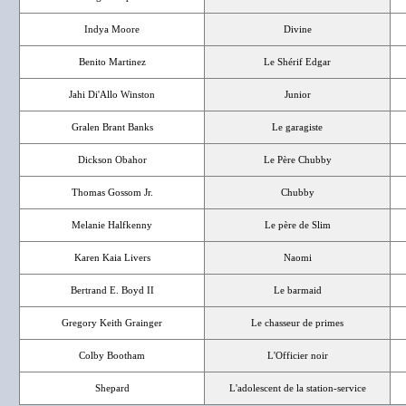
Indya Moore
Divine
Benito Martinez
Le Shérif Edgar
Jahi Di'Allo Winston
Junior
Gralen Brant Banks
Le garagiste
Dickson Obahor
Le Père Chubby
Thomas Gossom Jr.
Chubby
Melanie Halfkenny
Le père de Slim
Karen Kaia Livers
Naomi
Bertrand E. Boyd II
Le barmaid
Gregory Keith Grainger
Le chasseur de primes
Colby Bootham
L'Officier noir
Shepard
L'adolescent de la station-service