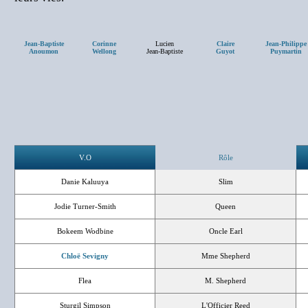
Jean-Baptiste
Corinne
Lucien
Claire
Jean-Philippe
Anoumon
Wellong
Jean-Baptiste
Guyot
Puymartin
V.O
Rôle
Danie Kaluuya
Slim
Jodie Turner-Smith
Queen
Bokeem Wodbine
Oncle Earl
Chloë Sevigny
Mme Shepherd
Flea
M. Shepherd
Sturgil Simpson
L'Officier Reed