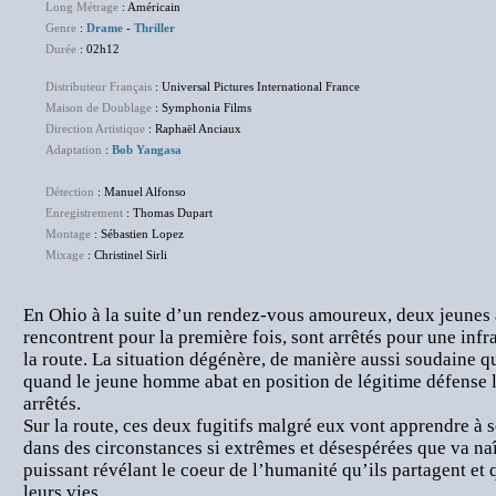
Long Métrage
: Américain
Genre
:
Drame
-
Thriller
Durée
: 02h12
Distributeur Français
: Universal Pictures International France
Maison de Doublage
: Symphonia Films
Direction Artistique
: Raphaël Anciaux
Adaptation
:
Bob Yangasa
Détection
: Manuel Alfonso
Enregistrement
: Thomas Dupart
Montage
: Sébastien Lopez
Mixage
: Christinel Sirli
En Ohio à la suite d’un rendez-vous amoureux, deux jeunes 
rencontrent pour la première fois, sont arrêtés pour une inf
la route. La situation dégénère, de manière aussi soudaine 
quand le jeune homme abat en position de légitime défense le
arrêtés.
Sur la route, ces deux fugitifs malgré eux vont apprendre à s
dans des circonstances si extrêmes et désespérées que va na
puissant révélant le coeur de l’humanité qu’ils partagent et 
leurs vies.