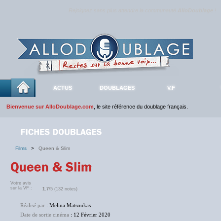
Rejoignez sans plus attendre la communauté
AlloDoublage
!
ACTUS
DOUBLAGES
V.F
Bienvenue sur AlloDoublage.com
, le site référence du doublage français.
Films
>
Queen & Slim
Votre avis
sur la VF :
1.7
/5 (132 notes)
Réalisé par
: Melina Matsoukas
Date de sortie cinéma
: 12 Février 2020