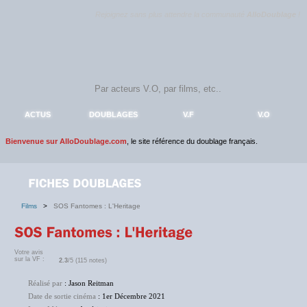
Rejoignez sans plus attendre la communauté
AlloDoublage
!
ACTUS
DOUBLAGES
V.F
V.O
Bienvenue sur AlloDoublage.com
, le site référence du doublage français.
Films
>
SOS Fantomes : L'Heritage
Votre avis
sur la VF :
2.3
/5 (115 notes)
Réalisé par
: Jason Reitman
Date de sortie cinéma
: 1er Décembre 2021