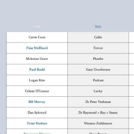
V.O
Rôle
Carrie Coon
Callie
Finn Wolfhard
Trevor
Mckenna Grace
Phoebe
Paul Rudd
Gary Grooberson
Logan Kim
Podcast
Celeste O'Connor
Lucky
Bill Murray
Dr Peter Venkman
Dan Aykroyd
Dr Raymond
« Ray »
Stantz
Ernie Hudson
Winston Zeddemore