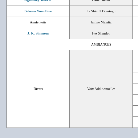
Sigourney Weaver
Dana Barrett
Bokeem Woodbine
Le Shériff Domingo
Annie Potts
Janine Melnitz
J. K. Simmons
Ivo Shandor
AMBIANCES
Divers
Voix Additionnelles