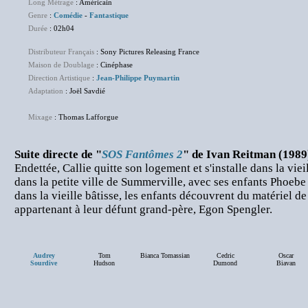
Long Métrage
: Américain
Genre
:
Comédie
-
Fantastique
Durée
: 02h04
Distributeur Français
: Sony Pictures Releasing France
Maison de Doublage
: Cinéphase
Direction Artistique
:
Jean-Philippe Puymartin
Adaptation
: Joël Savdié
Mixage
: Thomas Lafforgue
Suite directe de "
SOS Fantômes 2
" de Ivan Reitman (1989
Endettée, Callie quitte son logement et s'installe dans la vie
dans la petite ville de Summerville, avec ses enfants Phoebe 
dans la vieille bâtisse, les enfants découvrent du matériel d
appartenant à leur défunt grand-père, Egon Spengler.
Audrey
Tom
Bianca Tomassian
Cedric
Oscar
Sourdive
Hudson
Dumond
Biavan