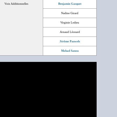
Voix Additionnelles
Benjamin Gasquet
Nadine Girard
Virginie Ledieu
Arnaud Léonard
Jérôme Pauwels
Mohad Sanou