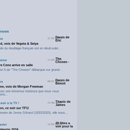
Deces de
22/05/2025
Eric
d, voix de Vegeta & Seiya
e du doublage français est en deuil suite...
The
11/04/2025
Chosen -
e Cene arrive en salle
on 5 de "The Chosen" débarque sur grand...
Deces de
09/01/2025
Benoit
ne, voix de Morgan Freeman
avec une immense tristesse que nous vous
ons...
Titanic de
23/06/2024
James
n, ce soir sur TF1!
moire de Jenny Gérard (1933/2020), elle nous...
20 films a
14/02/2024
voir pour la
Valentin 2024