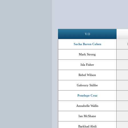
V.O
Sacha Baron Cohen
Mark Strong
Isla Fisher
Rebel Wilson
Gaboury Sidibe
Penelope Cruz
Annabelle Wallis
Ian McShane
Barkhad Abdi