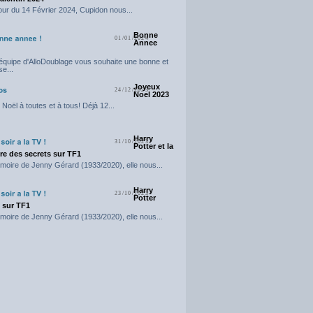
our du 14 Février 2024, Cupidon nous...
Bonne
01/01/2024
Annee
'équipe d'AlloDoublage vous souhaite une bonne et
e...
Joyeux
24/12/2023
Noel 2023
Noël à toutes et à tous! Déjà 12...
Harry
31/10/2023
Potter et la
e des secrets sur TF1
moire de Jenny Gérard (1933/2020), elle nous...
Harry
23/10/2023
Potter
t sur TF1
moire de Jenny Gérard (1933/2020), elle nous...