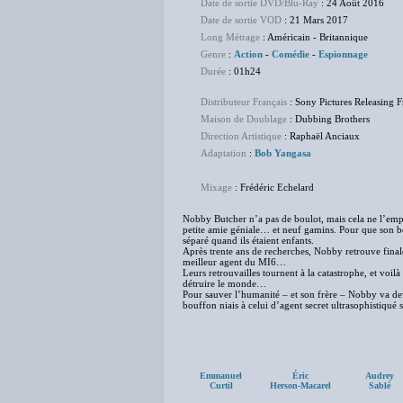
Date de sortie DVD/Blu-Ray
: 24 Août 2016
Date de sortie VOD
: 21 Mars 2017
Long Métrage
: Américain - Britannique
Genre
:
Action
-
Comédie
-
Espionnage
Durée
: 01h24
Distributeur Français
: Sony Pictures Releasing 
Maison de Doublage
: Dubbing Brothers
Direction Artistique
: Raphaël Anciaux
Adaptation
:
Bob Yangasa
Mixage
: Frédéric Echelard
Nobby Butcher n’a pas de boulot, mais cela ne l’empêc
petite amie géniale… et neuf gamins. Pour que son bon
séparé quand ils étaient enfants.
Après trente ans de recherches, Nobby retrouve finale
meilleur agent du MI6…
Leurs retrouvailles tournent à la catastrophe, et voil
détruire le monde…
Pour sauver l’humanité – et son frère – Nobby va devo
bouffon niais à celui d’agent secret ultrasophistiqué s
Emmanuel
Éric
Audrey
Curtil
Herson-Macarel
Sablé