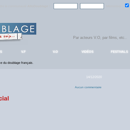
ndre la communauté
AlloDoublage
!
Mémoriser :
S
V.F
V.O
VIDÉOS
FESTIVALS
nce du doublage français.
14/12/2020
Aucun commentaire