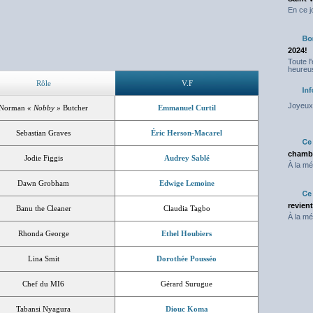
En ce j
2024!
Toute l
heureus
Rôle
V.F
Joyeux 
Norman
« Nobby »
Butcher
Emmanuel Curtil
Sebastian Graves
Éric Herson-Macarel
chambr
Jodie Figgis
Audrey Sablé
À la mé
Dawn Grobham
Edwige Lemoine
revien
Banu the Cleaner
Claudia Tagbo
À la mé
Rhonda George
Ethel Houbiers
Lina Smit
Dorothée Pousséo
Chef du MI6
Gérard Surugue
Tabansi Nyagura
Diouc Koma