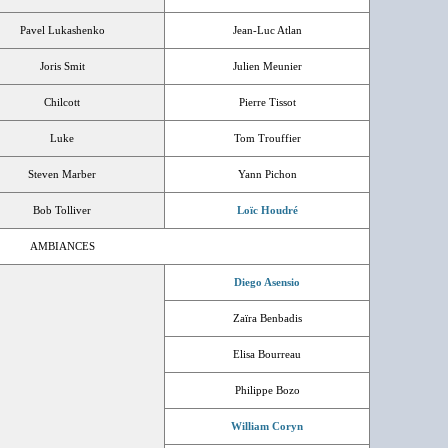
Pavel Lukashenko
Jean-Luc Atlan
Joris Smit
Julien Meunier
Chilcott
Pierre Tissot
Luke
Tom Trouffier
Steven Marber
Yann Pichon
Bob Tolliver
Loïc Houdré
AMBIANCES
Diego Asensio
Zaïra Benbadis
Elisa Bourreau
Philippe Bozo
William Coryn