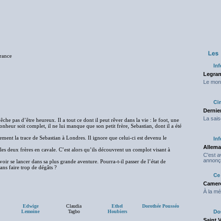
France
Legran
Le mond
Dernier
La sais
he pas d’être heureux. Il a tout ce dont il peut rêver dans la vie : le foot, une
heur soit complet, il ne lui manque que son petit frère, Sebastian, dont il a été
ment la trace de Sebastian à Londres. Il ignore que celui-ci est devenu le
Allema
à les deux frères en cavale. C’est alors qu’ils découvrent un complot visant à
C'est 
annonç
ir se lancer dans sa plus grande aventure. Pourra-t-il passer de l’état de
ans faire trop de dégâts ?
Camero
À la mé
Edwige
Claudia
Ethel
Dorothée Pousséo
Lemoine
Tagbo
Houbiers
Saint 