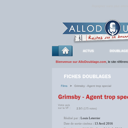
Rejoignez sans plus atte
ACTUS
DOUBLAGE
Bienvenue sur AlloDoublage.com
, le site référe
Films
>
Grimsby - Agent trop special
Votre avis
sur la VF :
2.5
/5 (175 notes)
Réalisé par
: Louis Leterrier
Date de sortie cinéma
: 13 Avril 2016