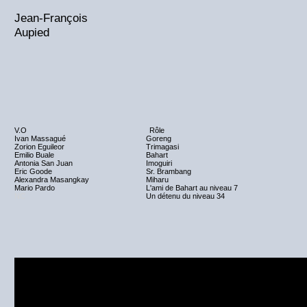
Jean-François
Aupied
V.O
Rôle
Ivan Massagué
Goreng
Zorion Eguileor
Trimagasi
Emilio Buale
Bahart
Antonia San Juan
Imoguiri
Eric Goode
Sr. Brambang
Alexandra Masangkay
Miharu
Mario Pardo
L'ami de Bahart au niveau 7
NC
Un détenu du niveau 34