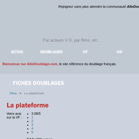
Rejoignez sans plus attendre la communauté
AlloDo
ACTUS
DOUBLAGES
V.F
V.O
Bienvenue sur AlloDoublage.com
, le site référence du doublage français.
Films
>
La plateforme
Votre avis
3.08/5
sur la VF :
1
2
3
4
5