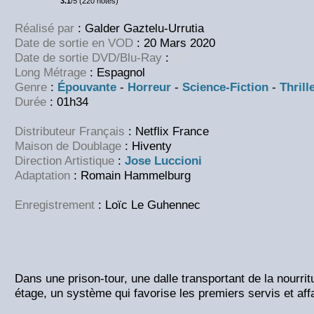
3.1
/5 (220 notes)
Réalisé par
: Galder Gaztelu-Urrutia
Date de sortie en VOD
: 20 Mars 2020
Date de sortie DVD/Blu-Ray
:
NC
Long Métrage
: Espagnol
Genre
:
Épouvante
-
Horreur
-
Science-Fiction
-
Thrill
Durée
: 01h34
Distributeur Français
: Netflix France
Maison de Doublage
: Hiventy
Direction Artistique
:
Jose Luccioni
Adaptation
: Romain Hammelburg
Enregistrement
: Loïc Le Guhennec
Dans une prison-tour, une dalle transportant de la nourri
étage, un système qui favorise les premiers servis et aff