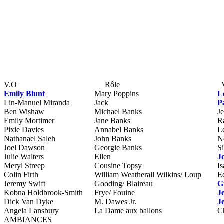
V.O
Rôle
Emily Blunt
Mary Poppins
L
Lin-Manuel Miranda
Jack
P
Ben Wishaw
Michael Banks
J
Emily Mortimer
Jane Banks
R
Pixie Davies
Annabel Banks
L
Nathanael Saleh
John Banks
N
Joel Dawson
Georgie Banks
S
Julie Walters
Ellen
J
Meryl Streep
Cousine Topsy
Is
Colin Firth
William Weatherall Wilkins/ Loup
E
Jeremy Swift
Gooding/ Blaireau
G
Kobna Holdbrook-Smith
Frye/ Fouine
J
Dick Van Dyke
M. Dawes Jr.
J
Angela Lansbury
La Dame aux ballons
C
AMBIANCES