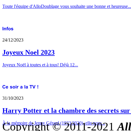
Toute l'équipe d'AlloDoublage vous souhaite une bonne et heureuse..
24/12/2023
Joyeux Noel 2023
Joyeux Noël à toutes et à tous! Déjà 12...
31/10/2023
Harry Potter et la chambre des secrets su
Copyright © 2011-2021
Al
À la mémoire de Jenny Gérard (1933/2020), elle nous...