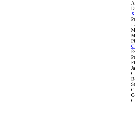
A
D
X
P
I
M
M
P
C
È
P
Fl
J
C
B
S
C
C
C