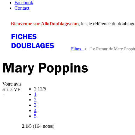
Facebook
Contact
Bienvenue sur AlloDoublage.com
, le site référence du doublage
Films
>
Le Retour de Mary Poppi
Votre avis
2.12/5
sur la VF
1
:
2
3
4
5
2.1
/5 (164 notes)