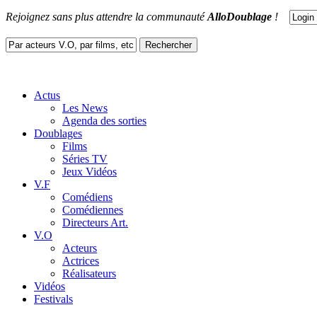
Rejoignez sans plus attendre la communauté
AlloDoublage
!
Actus
Les News
Agenda des sorties
Doublages
Films
Séries TV
Jeux Vidéos
V.F
Comédiens
Comédiennes
Directeurs Art.
V.O
Acteurs
Actrices
Réalisateurs
Vidéos
Festivals