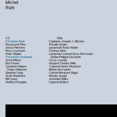
Michel
Ruhl
V.O
Rôle
Christian Bale
Capitaine Joseph J. Blocker
Rosamund Pike
Rosalie Quaid
Jesse Plemons
Lieutenant Rudy Kidder
Rory Cochrane
Thomas Metz
Peter Mullan
Lieutenant-colonel Ross McCowan
Timothée Chalamet
Soldat Philippe DeJardin
Scott Wilson
Cyrus Lounde
Ben Foster
Sergent Charles Wills
Jonathan Majors
Caporal Henry Woodson
Robyn Malcolm
Minnie McCowan
Stephen Lang
Colonel Abraham Biggs
Scott Shepherd
Wesley Quaid
Bill Camp
Jeremiah Wilks
Stafford Douglas
Caporal Molinor