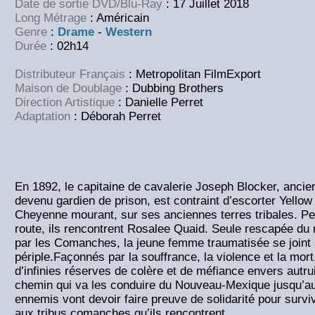
Date de sortie DVD/Blu-Ray
: 17 Juillet 2018
Long Métrage
: Américain
Genre
:
Drame
-
Western
Durée
: 02h14
Distributeur Français
: Metropolitan FilmExport
Maison de Doublage
: Dubbing Brothers
Direction Artistique
: Danielle Perret
Adaptation
: Déborah Perret
En 1892, le capitaine de cavalerie Joseph Blocker, ancie
devenu gardien de prison, est contraint d’escorter Yello
Cheyenne mourant, sur ses anciennes terres tribales. Peu
route, ils rencontrent Rosalee Quaid. Seule rescapée du
par les Comanches, la jeune femme traumatisée se joint 
périple.Façonnés par la souffrance, la violence et la mort,
d’infinies réserves de colère et de méfiance envers autrui
chemin qui va les conduire du Nouveau-Mexique jusqu’a
ennemis vont devoir faire preuve de solidarité pour survi
aux tribus comanches qu’ils rencontrent.