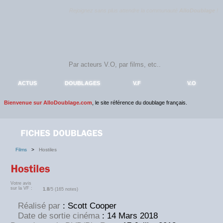
Rejoignez sans plus attendre la communauté
AlloDoublage
!
ACTUS
DOUBLAGES
V.F
V.O
Bienvenue sur AlloDoublage.com
, le site référence du doublage français.
Films
>
Hostiles
Votre avis
sur la VF :
1.8
/5 (165 notes)
Réalisé par
: Scott Cooper
Date de sortie cinéma
: 14 Mars 2018