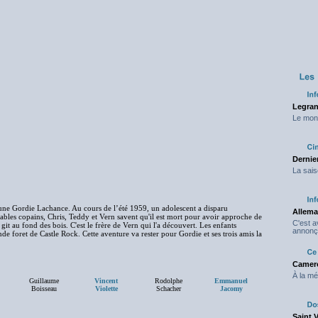
Legran
Le mond
Dernier
La sais
ne Gordie Lachance. Au cours de l’été 1959, un adolescent a disparu
Allema
ables copains, Chris, Teddy et Vern savent qu'il est mort pour avoir approche de
C'est 
s git au fond des bois. C'est le frère de Vern qui l'a découvert. Les enfants
annonç
nde foret de Castle Rock. Cette aventure va rester pour Gordie et ses trois amis la
Camero
À la mé
Guillaume
Vincent
Rodolphe
Emmanuel
Boisseau
Violette
Schacher
Jacomy
Saint 