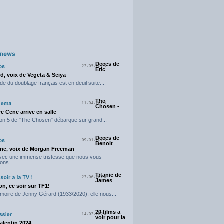
Deces de
22/05/2025
Eric
d, voix de Vegeta & Seiya
e du doublage français est en deuil suite...
The
11/04/2025
Chosen -
e Cene arrive en salle
on 5 de "The Chosen" débarque sur grand...
Deces de
09/01/2025
Benoit
ne, voix de Morgan Freeman
avec une immense tristesse que nous vous
ons...
Titanic de
23/06/2024
James
n, ce soir sur TF1!
moire de Jenny Gérard (1933/2020), elle nous...
20 films a
14/02/2024
voir pour la
Valentin 2024