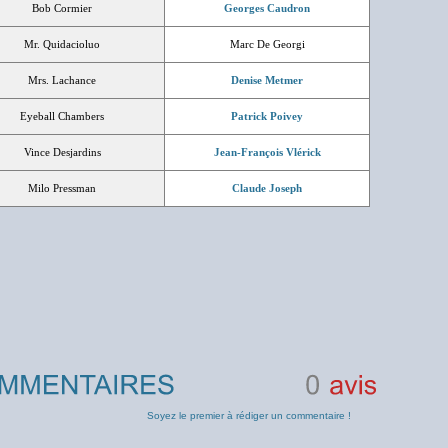
Bob Cormier
Georges Caudron
Mr. Quidacioluo
Marc De Georgi
Mrs. Lachance
Denise Metmer
Eyeball Chambers
Patrick Poivey
Vince Desjardins
Jean-François Vlérick
Milo Pressman
Claude Joseph
0
avis
Soyez le premier à rédiger un commentaire !