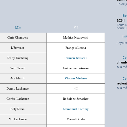
En ce j
2024!
Toute l
Rôle
V.F
heureus
Chris Chambers
Mathias Kozlowski
Joyeux 
L'écrivain
François Leccia
Teddy Duchamp
Damien Boisseau
chambr
À la mé
Vern Tessio
Guillaume Boisseau
Ace Merrill
Vincent Violette
revien
À la mé
Denny Lachance
NC
Gordie Lachance
Rodolphe Schacher
BillyTessio
Emmanuel Jacomy
Mr. Lachance
Marcel Guido