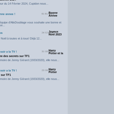
our du 14 Février 2024, Cupidon nous...
Bonne
01/01/2024
Annee
'équipe d'AlloDoublage vous souhaite une bonne et
e...
Joyeux
24/12/2023
Noel 2023
Noël à toutes et à tous! Déjà 12...
Harry
31/10/2023
Potter et la
e des secrets sur TF1
moire de Jenny Gérard (1933/2020), elle nous...
Harry
23/10/2023
Potter
t sur TF1
moire de Jenny Gérard (1933/2020), elle nous...