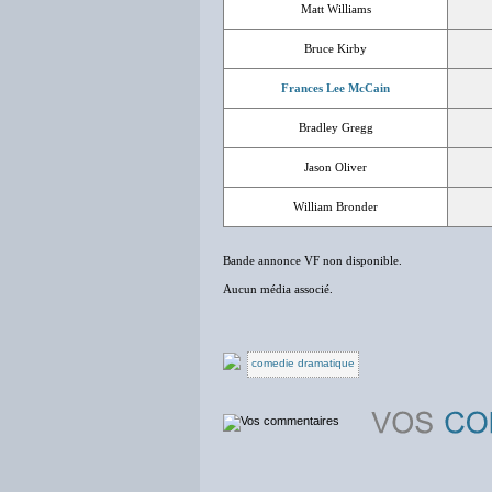
Matt Williams
Bruce Kirby
Frances Lee McCain
Bradley Gregg
Jason Oliver
William Bronder
Bande annonce VF non disponible.
Aucun média associé.
comedie dramatique