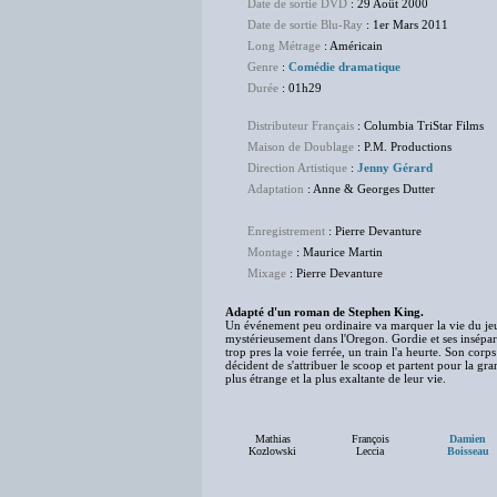
Date de sortie DVD
: 29 Août 2000
Date de sortie Blu-Ray
: 1er Mars 2011
Long Métrage
: Américain
Genre
:
Comédie dramatique
Durée
: 01h29
Distributeur Français
: Columbia TriStar Films
Maison de Doublage
: P.M. Productions
Direction Artistique
:
Jenny Gérard
Adaptation
: Anne & Georges Dutter
Enregistrement
: Pierre Devanture
Montage
: Maurice Martin
Mixage
: Pierre Devanture
Adapté d'un roman de Stephen King.
Un événement peu ordinaire va marquer la vie du jeu
mystérieusement dans l'Oregon. Gordie et ses insépar
trop pres la voie ferrée, un train l'a heurte. Son corp
décident de s'attribuer le scoop et partent pour la gra
plus étrange et la plus exaltante de leur vie.
Mathias
François
Damien
Kozlowski
Leccia
Boisseau