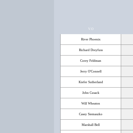
V.O
River Phoenix
Richard Dreyfuss
Corey Feldman
Jerry O'Connell
Kiefer Sutherland
John Cusack
Will Wheaton
Casey Siemaszko
Marshall Bell