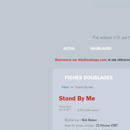
Rejoignez sans plus atte
ACTUS
DOUBLAGES
Bienvenue sur AlloDoublage.com
, le site référen
Films
>
Stand By Me
Votre avis
sur la VF :
2.7
/5 (209 notes)
Réalisé par
: Rob Reiner
Date de sortie cinéma
: 25 Février 1987