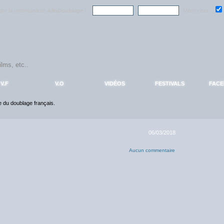
ndre la communauté
AlloDoublage
!
Mémoriser :
V.F
V.O
VIDÉOS
FESTIVALS
FAC
ce du doublage français.
06/03/2018
Aucun commentaire