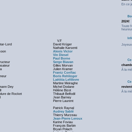
En ce j
2024!
Toute l
heureus
V.F
Star-Lord
David Krüger
Joyeux 
Nathalie Karsenti
coon
Alexis Victor
Vin Diesel
Paul Borne
ructeur
Serge Biavan
chambr
usateur
Gilles Morvan
ta
Julien Kramer
À la mé
Frantz Confiac
nneur
Boris Rehlinger
Laëtitia Lefèbvre
Martine Meiraghe
omann Dey
Michel Dodane
revien
l
Hélène Bizot
À la mé
blure de Rocket
Thibault Belfodil
l
Jean Barney
Pierre Laurent
Patrick Raynal
Audrey Sablé
Thierry Murzeau
Jean-Pierre Leroux
Karine Foviau
François Barbin
Bryan Polach