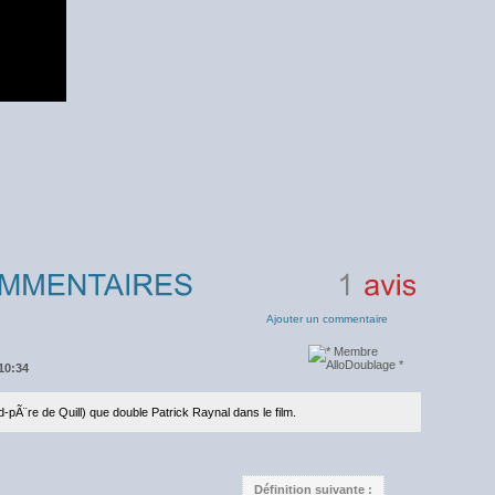
1
avis
Ajouter un commentaire
10:34
d-pÃ¨re de Quill) que double Patrick Raynal dans le film.
Définition suivante :