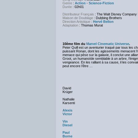
Genre
:
Action
-
Science-Fiction
Durée
: 02h01
Distributeur Français
: The Walt Disney Company
Maison de Doublage
: Dubbing Brothers
Direction Artistique
:
Hervé Bellon
Adaptation
: Thomas Murat
10ème film du
Marvel Cinematic Universe
.
Peter Quill est un aventurier traqué par tous les
puissant Ronan, dont les agissements menacent l’uni
menace qui pèse sur la galaxie, il conclut une allian
Groot, un humanoïde semblable à un arbre, l’énigm
vengeance. En les ralliant à sa cause, il les conva
peut encore l’être …
David
Krüger
Nathalie
Karsenti
Alexis
Victor
Vin
Diesel
Paul
Borne