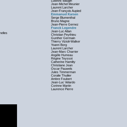
Ludovic Baugin
Jean-Michel Meunier
Laurent Larcher
Jean-François Aupied
Emmanuel Karsen
Serge Blumenthal
Bruno Magne
Jean-Pierre Gernez
Franck Legendre
Jean-Luc Atlan
nelles
Christian Peythieu
Gunther Germain
Thierry Vizioli-Walker
Yoann Borg
Laurent Larcher
Jean-Marc Charrier
Angèle Humeau
Régine Teyssot
Catherine Hamilty
Christiane Jean
Oscar Pauwels
Jules Timmerman
Coralie Thuilier
Ambre Foubert
Jean-Luc Velardo
Corinne Martin
Laurence Pierre