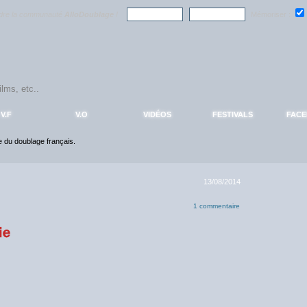
ndre la communauté
AlloDoublage
!
Mémoriser :
V.F
V.O
VIDÉOS
FESTIVALS
FAC
ce du doublage français.
13/08/2014
1 commentaire