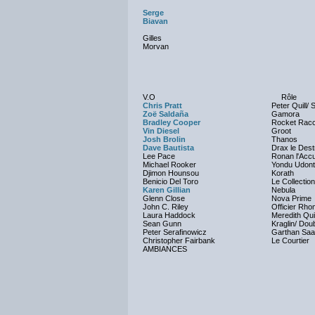
Serge
Biavan
Gilles
Morvan
V.O
Rôle
Chris Pratt
Peter Quill/ 
Zoë Saldaña
Gamora
Bradley Cooper
Rocket Rac
Vin Diesel
Groot
Josh Brolin
Thanos
Dave Bautista
Drax le Dest
Lee Pace
Ronan l'Acc
Michael Rooker
Yondu Udon
Djimon Hounsou
Korath
Benicio Del Toro
Le Collectio
Karen Gillian
Nebula
Glenn Close
Nova Prime
John C. Riley
Officier Rh
Laura Haddock
Meredith Quil
Sean Gunn
Kraglin/ Dou
Peter Serafinowicz
Garthan Saa
Christopher Fairbank
Le Courtier
AMBIANCES