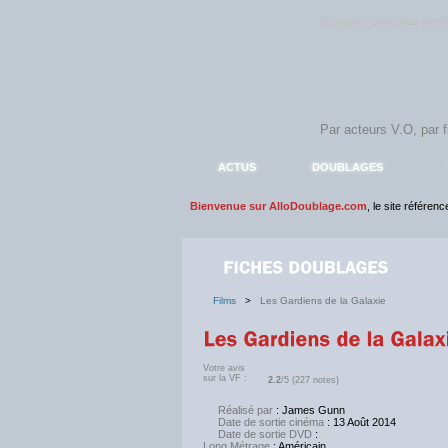
Rejoignez sans plus atte
ACTUS
DOUBLAGES
Bienvenue sur AlloDoublage.com
, le site référen
Films
>
Les Gardiens de la Galaxie
Votre avis
sur la VF :
2.2
/5 (227 notes)
Réalisé par
: James Gunn
Date de sortie cinéma
: 13 Août 2014
Date de sortie DVD
:
NC
Long Métrage
: Américain