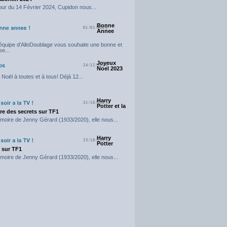
our du 14 Février 2024, Cupidon nous...
Bonne
01/01/2024
Annee
'équipe d'AlloDoublage vous souhaite une bonne et
e...
Joyeux
24/12/2023
Noel 2023
Noël à toutes et à tous! Déjà 12...
Harry
31/10/2023
Potter et la
e des secrets sur TF1
moire de Jenny Gérard (1933/2020), elle nous...
Harry
23/10/2023
Potter
t sur TF1
moire de Jenny Gérard (1933/2020), elle nous...