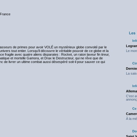
 France
Legran
 chasseurs de primes pour avoir VOLÉ un mystérieux globe convoité par le
vers tout entier. Lorsqu’il découvre le véritable pouvoir de ce globe et la
Le mond
ce fragile avec quatre aliens disparates : Rocket, un raton laveur fin tireur,
atique et mortelle Gamora, et Drax le Destructeur, qui ne rêve que de
inc de livrer un ultime combat aussi désespéré soit-il pour sauver ce qui
Dernier
La sais
Allema
C'est 
annonç
Camero
À la mé
Saint 