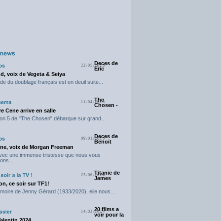
Deces de
22/05/2025
Eric
d, voix de Vegeta & Seiya
e du doublage français est en deuil suite...
The
11/04/2025
Chosen -
e Cene arrive en salle
on 5 de "The Chosen" débarque sur grand...
Deces de
09/01/2025
Benoit
ne, voix de Morgan Freeman
avec une immense tristesse que nous vous
ons...
Titanic de
23/06/2024
James
n, ce soir sur TF1!
moire de Jenny Gérard (1933/2020), elle nous...
20 films a
14/02/2024
voir pour la
Valentin 2024