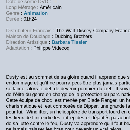
Date de sortie DVD
:
NC
Long Métrage
: Américain
Genre
:
Animation
Durée
: 01h24
Distributeur Français
: The Walt Disney Company Franc
Maison de Doublage
: Dubbing Brothers
Direction Artistique
:
Barbara Tissier
Adaptation
: Philippe Videcoq
Dusty est au sommet de sa gloire quand il apprend que 
endommagé et qu’il ne pourra peut-être plus jamais part
se lance alors le défi de devenir pompier du ciel. Il sui
de l’élite du genre en charge de la protection du parc nat
Cette équipe de choc est menée par Blade Ranger, un hé
charismatique et est composée de Dipper, une grande fa
pour lui, Windlifter, un hélicoptère de transport lourd en
les lieux de l’incendie les intrépides et déjantés parachu
de sa lutte contre le feu, Dusty va apprendre qu’il faut 
ne jamais baisser les bras pour devenir un vrai héros.