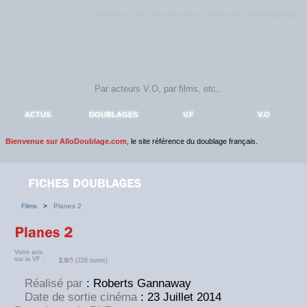
Rejoignez sans plus attendre la communauté
AlloDoublage
!
ACTUS
DOUBLAGES
V.F
V.O
Bienvenue sur AlloDoublage.com
, le site référence du doublage français.
Films
>
Planes 2
Votre avis
sur la VF :
2.0
/5 (226 notes)
Réalisé par
: Roberts Gannaway
Date de sortie cinéma
: 23 Juillet 2014