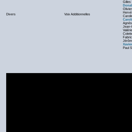
Gilles
Donal
Olivie
Hervé
Divers
Voix Additionnelles
Caroli
Caroli
Agnès
Jean-
Valéri
Colett
Fabric
Jérôm
Xavie
Paul S