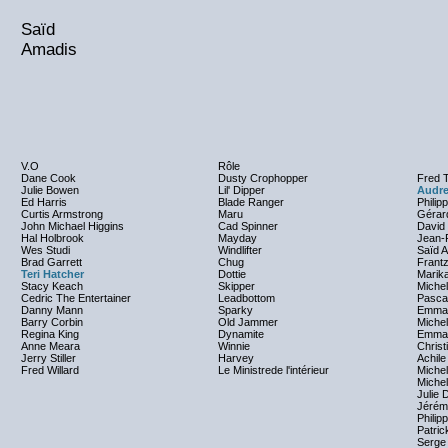
Saïd
Amadis
V.O
Rôle
Dane Cook
Dusty Crophopper
Fred T
Julie Bowen
Lil' Dipper
Audr
Ed Harris
Blade Ranger
Philip
Curtis Armstrong
Maru
Gérar
John Michael Higgins
Cad Spinner
David
Hal Holbrook
Mayday
Jean-
Wes Studi
Windlifter
Saïd 
Brad Garrett
Chug
Frantz
Teri Hatcher
Dottie
Marik
Stacy Keach
Skipper
Michel
Cedric The Entertainer
Leadbottom
Pasca
Danny Mann
Sparky
Emman
Barry Corbin
Old Jammer
Michel
Regina King
Dynamite
Emman
Anne Meara
Winnie
Christ
Jerry Stiller
Harvey
Achile
Fred Willard
Le Ministrede l'intérieur
Miche
Michel
Julie
Jérém
Phili
Patric
Serge