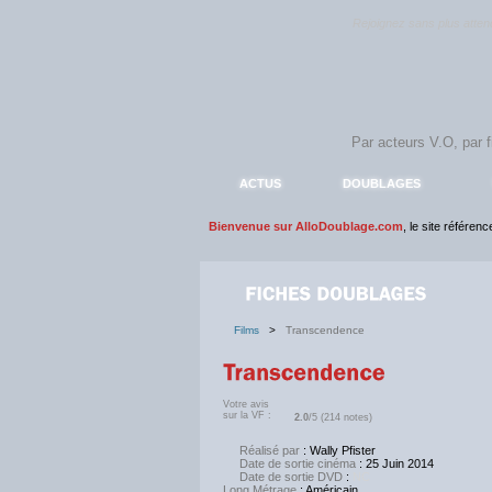
Rejoignez sans plus atte
ACTUS
DOUBLAGES
Bienvenue sur AlloDoublage.com
, le site référen
Films
>
Transcendence
Votre avis
sur la VF :
2.0
/5 (214 notes)
Réalisé par
: Wally Pfister
Date de sortie cinéma
: 25 Juin 2014
Date de sortie DVD
:
NC
Long Métrage
: Américain