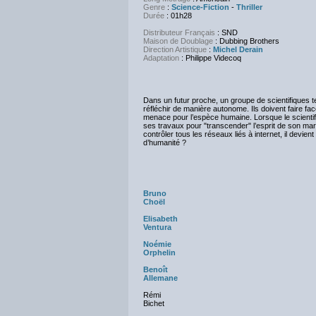
Genre
:
Science-Fiction
-
Thriller
Durée
:
01h28
Distributeur Français
: SND
Maison de Doublage
: Dubbing Brothers
Direction Artistique
:
Michel Derain
Adaptation
:
Philippe Videcoq
Dans un futur proche, un groupe de scientifiques t
réfléchir de manière autonome. Ils doivent faire fa
menace pour l’espèce humaine. Lorsque le scientifi
ses travaux pour "transcender" l’esprit de son mar
contrôler tous les réseaux liés à internet, il devient
d’humanité ?
Bruno
Choël
Elisabeth
Ventura
Noémie
Orphelin
Benoît
Allemane
Rémi
Bichet