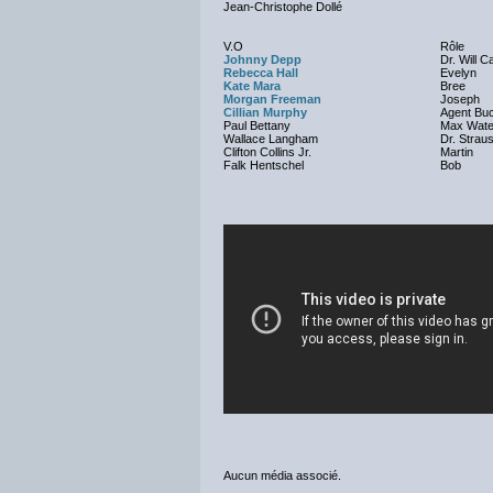
Jean-Christophe Dollé
V.O
Rôle
Johnny Depp
Dr. Will C
Rebecca Hall
Evelyn
Kate Mara
Bree
Morgan Freeman
Joseph
Cillian Murphy
Agent Bu
Paul Bettany
Max Wate
Wallace Langham
Dr. Strau
Clifton Collins Jr.
Martin
Falk Hentschel
Bob
Aucun média associé.