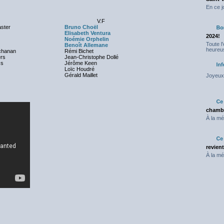
En ce j
V.F
aster
Bruno Choël
Elisabeth Ventura
2024!
Noémie Orphelin
Toute l
Benoît Allemane
heureus
chanan
Rémi Bichet
rs
Jean-Christophe Dollé
ss
Jérôme Keen
Loïc Houdré
Gérald Maillet
Joyeux 
chambr
À la mé
revien
À la mé