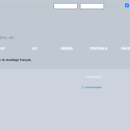
ndre la communauté
AlloDoublage
!
Mémoriser :
V.F
V.O
VIDÉOS
FESTIVALS
FAC
ce du doublage français.
13/02/2014
1 commentaire