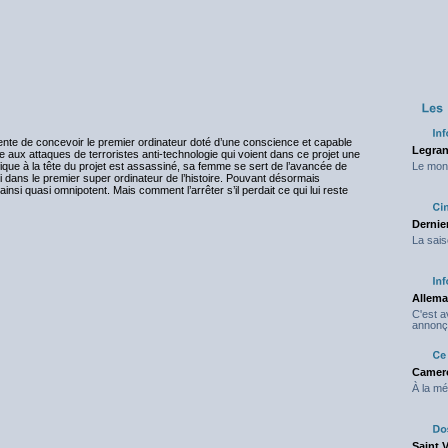
ente de concevoir le premier ordinateur doté d’une conscience et capable
Legran
ce aux attaques de terroristes anti-technologie qui voient dans ce projet une
que à la tête du projet est assassiné, sa femme se sert de l’avancée de
Le mond
i dans le premier super ordinateur de l’histoire. Pouvant désormais
 ainsi quasi omnipotent. Mais comment l’arrêter s’il perdait ce qui lui reste
Dernier
La sais
Allema
C'est 
annonç
Camero
À la mé
Saint 