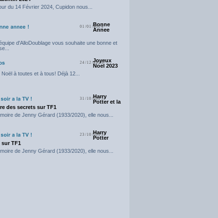
our du 14 Février 2024, Cupidon nous...
Bonne
01/01/2024
Annee
'équipe d'AlloDoublage vous souhaite une bonne et
e...
Joyeux
24/12/2023
Noel 2023
Noël à toutes et à tous! Déjà 12...
Harry
31/10/2023
Potter et la
e des secrets sur TF1
moire de Jenny Gérard (1933/2020), elle nous...
Harry
23/10/2023
Potter
t sur TF1
moire de Jenny Gérard (1933/2020), elle nous...