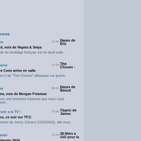
Deces de
22/05/2025
Eric
d, voix de Vegeta & Seiya
e du doublage français est en deuil suite...
The
11/04/2025
Chosen -
e Cene arrive en salle
on 5 de "The Chosen" débarque sur grand...
Deces de
09/01/2025
Benoit
ne, voix de Morgan Freeman
avec une immense tristesse que nous vous
ons...
Titanic de
23/06/2024
James
n, ce soir sur TF1!
moire de Jenny Gérard (1933/2020), elle nous...
20 films a
14/02/2024
voir pour la
Valentin 2024