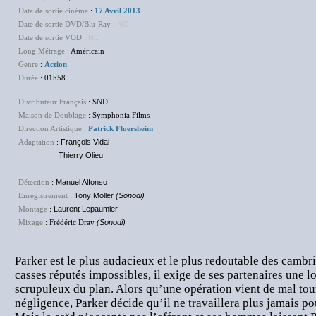
Date de sortie cinéma
:
17 Avril 2013
Date de sortie DVD/Blu-Ray
:
NC
Date de sortie VOD
:
NC
Long Métrage
: Américain
Genre
:
Action
Durée
: 01h58
Distributeur Français
: SND
Maison de Doublage
: Symphonia Films
Direction Artistique
:
Patrick Floersheim
Adaptation
:
François Vidal
Thierry Olieu
Détection
:
Manuel Alfonso
Enregistrement
:
Tony Moller
(Sonodi)
Montage
:
Laurent Lepaumier
Mixage
: Frédéric Dray
(Sonodi)
Parker est le plus audacieux et le plus redoutable des cambri
casses réputés impossibles, il exige de ses partenaires une l
scrupuleux du plan. Alors qu’une opération vient de mal tou
négligence, Parker décide qu’il ne travaillera plus jamais p