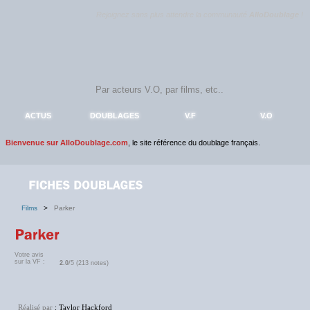
Rejoignez sans plus attendre la communauté
AlloDoublage
!
ACTUS
DOUBLAGES
V.F
V.O
Bienvenue sur AlloDoublage.com
, le site référence du doublage français.
Films
>
Parker
Votre avis
sur la VF :
2.0
/5 (213 notes)
Réalisé par
: Taylor Hackford