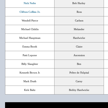
Nick Nolte
Bob Hurley
Clifton Collins Jr.
Ross
Wendell Pierce
Carlson
Michael Chiklis
Melander
Michael Hauptman
Hardwicke
Emma Booth
Claire
Patti Lupone
Ascension
Billy Slaughter
Ben
Kenneth Brown Jr.
Prêtre de l'hôpital
Mark Drath
Carny
Kirk Baltz
Bobby Hardwicke