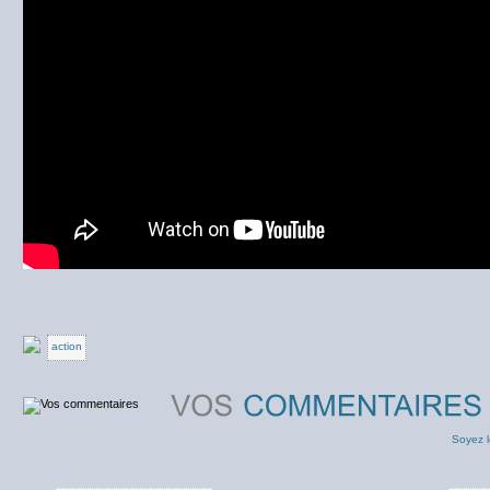
action
Soyez l