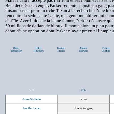
Mais le caïd n’accepte pas l’affront et ses hommes laissent 
Bien décidé à se venger, Parker remonte la piste du gang ju
faisant passer pour un riche Texan à la recherche d’une luxue
rencontre la séduisante Leslie, un agent immobilier qui conn
de l’île. Avec l’aide de la jeune femme, Parker découvre que 
50 millions de dollars de bijoux. Il monte alors un plan pour
début d’une opération dont Parker n’avait prévu ni l’ample
Boris
Ethel
Jacques
Jérôme
Frantz
Rehlinger
Houbiers
Frantz
Pauwels
Confiac
V.O
Rôle
Jason Statham
Parker
Jennifer Lopez
Leslie Rodgers