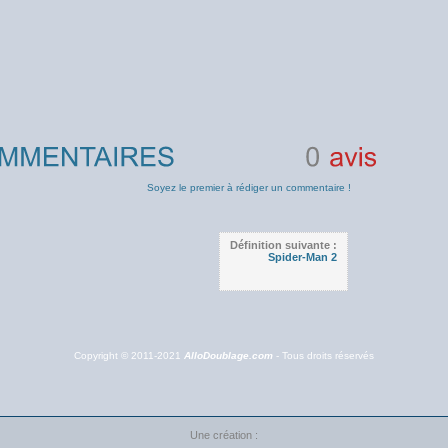
0
avis
Soyez le premier à rédiger un commentaire !
Définition suivante :
Spider-Man 2
Copyright © 2011-2021
AlloDoublage.com
- Tous droits réservés
Une création :