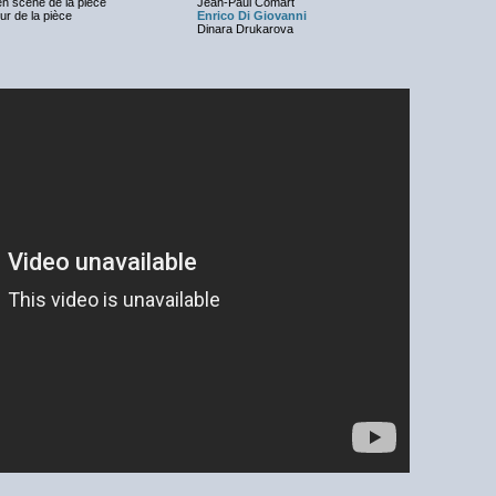
en scène de la pièce
Jean-Paul Comart
ur de la pièce
Enrico Di Giovanni
Dinara Drukarova