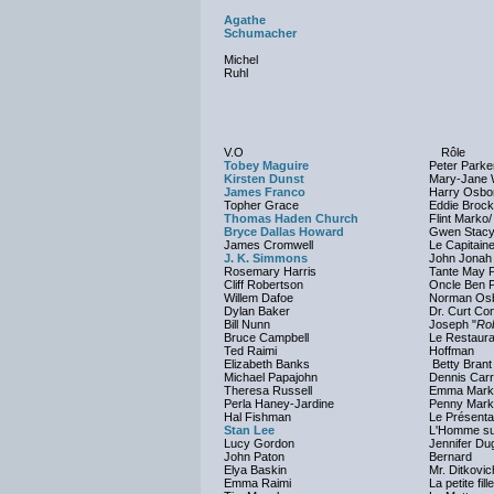
Agathe
Schumacher
Michel
Ruhl
V.O
Rôle
Tobey Maguire
Peter Parke
Kirsten Dunst
Mary-Jane 
James Franco
Harry Osbor
Topher Grace
Eddie Broc
Thomas Haden Church
Flint Marko
Bryce Dallas Howard
Gwen Stac
James Cromwell
Le Capitain
J. K. Simmons
John Jonah
Rosemary Harris
Tante May 
Cliff Robertson
Oncle Ben 
Willem Dafoe
Norman Os
Dylan Baker
Dr. Curt Co
Bill Nunn
Joseph "
Ro
Bruce Campbell
Le Restaura
Ted Raimi
Hoffman
Elizabeth Banks
Betty Brant
Michael Papajohn
Dennis Carr
Theresa Russell
Emma Mark
Perla Haney-Jardine
Penny Mar
Hal Fishman
Le Présenta
Stan Lee
L'Homme su
Lucy Gordon
Jennifer Du
John Paton
Bernard
Elya Baskin
Mr. Ditkovic
Emma Raimi
La petite fil