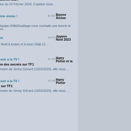
our du 14 Février 2024, Cupidon nous...
Bonne
01/01/2024
Annee
'équipe d'AlloDoublage vous souhaite une bonne et
e...
Joyeux
24/12/2023
Noel 2023
Noël à toutes et à tous! Déjà 12...
Harry
31/10/2023
Potter et la
e des secrets sur TF1
moire de Jenny Gérard (1933/2020), elle nous...
Harry
23/10/2023
Potter
t sur TF1
moire de Jenny Gérard (1933/2020), elle nous...