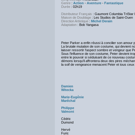
Genre
:
Action
-
Aventure
-
Fantastique
Durée
: 02h19
Distributeur Français
: Gaumont Columbia TriStar 
Maison de Doublage
: Les Studios de Saint-Ouen
Direction Artistique
:
Michel Derain
Adaptation
: Bob Yangasa
Peter Parker a enfin réussi à concilier son amour 
La brutale mutation de son costume, qui devient n
laisser ressortir l'aspect sombre et vengeur que Pe
Sous l'influence de son costume, Peter devient tro
entre le pouvoir si séduisant de ce nouveau costum
démons lorsqu'il affrontera deux des pires méchant
la soif de vengeance menacent Peter et tous ceux q
Damien
Witecka
Marie-Eugénie
Maréchal
Philippe
Valmont
Cédric
Dumond
Hervé
Furic