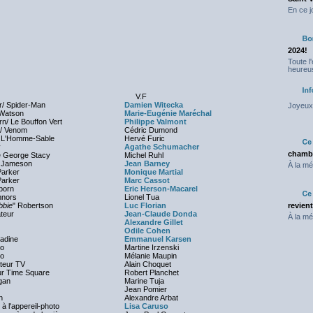
En ce j
2024!
Toute l
heureus
V.F
r/ Spider-Man
Damien Witecka
Joyeux 
Watson
Marie-Eugénie Maréchal
n/ Le Bouffon Vert
Philippe Valmont
k/ Venom
Cédric Dumond
/ L'Homme-Sable
Hervé Furic
y
Agathe Schumacher
chambr
e George Stacy
Michel Ruhl
 Jameson
Jean Barney
À la mé
Parker
Monique Martial
Parker
Marc Cassot
born
Eric Herson-Macarel
nnors
Lionel Tua
bbie
" Robertson
Luc Florian
revien
teur
Jean-Claude Donda
À la mé
Alexandre Gillet
Odile Cohen
adine
Emmanuel Karsen
o
Martine Irzenski
ko
Mélanie Maupin
teur TV
Alain Choquet
r Time Square
Robert Planchet
gan
Marine Tuja
Jean Pomier
h
Alexandre Arbat
le à l'appereil-photo
Lisa Caruso