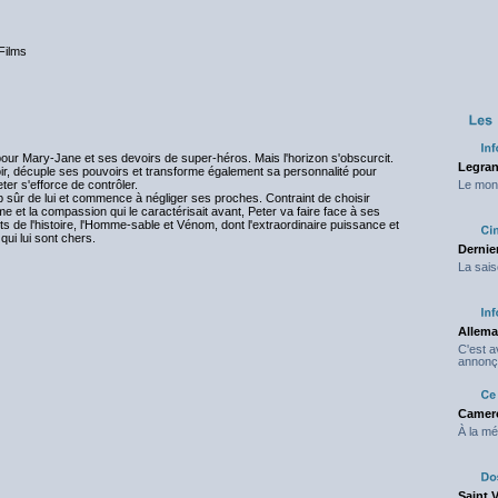
Films
pour Mary-Jane et ses devoirs de super-héros. Mais l'horizon s'obscurcit.
Legran
oir, décuple ses pouvoirs et transforme également sa personnalité pour
ter s'efforce de contrôler.
Le mond
p sûr de lui et commence à négliger ses proches. Contraint de choisir
e et la compassion qui le caractérisait avant, Peter va faire face à ses
s de l'histoire, l'Homme-sable et Vénom, dont l'extraordinaire puissance et
ui lui sont chers.
Dernier
La sais
Allema
C'est 
annonç
Camero
À la mé
Saint 