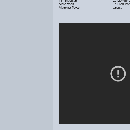
Tim Maculan
Le Metteur 
Marc Vann
Le Producte
Mageina Tovah
Ursula