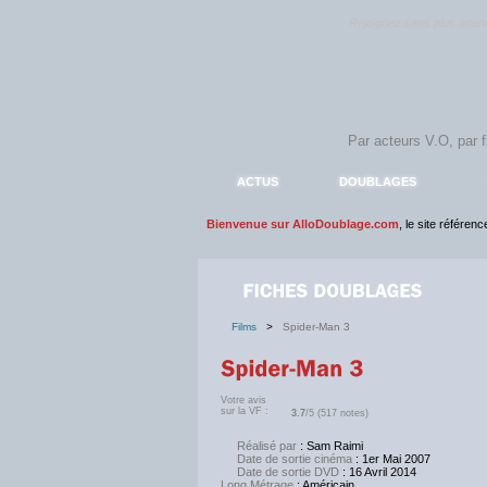
Rejoignez sans plus atte
ACTUS
DOUBLAGES
Bienvenue sur AlloDoublage.com
, le site référen
Films
>
Spider-Man 3
Votre avis
sur la VF :
3.7
/5 (517 notes)
Réalisé par
: Sam Raimi
Date de sortie cinéma
: 1er Mai 2007
Date de sortie DVD
: 16 Avril 2014
Long Métrage
: Américain