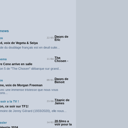
Deces de
22/05/2025
Eric
d, voix de Vegeta & Seiya
e du doublage français est en deuil suite...
The
11/04/2025
Chosen -
e Cene arrive en salle
on 5 de "The Chosen" débarque sur grand...
Deces de
09/01/2025
Benoit
ne, voix de Morgan Freeman
avec une immense tristesse que nous vous
ons...
Titanic de
23/06/2024
James
n, ce soir sur TF1!
moire de Jenny Gérard (1933/2020), elle nous...
20 films a
14/02/2024
voir pour la
Valentin 2024