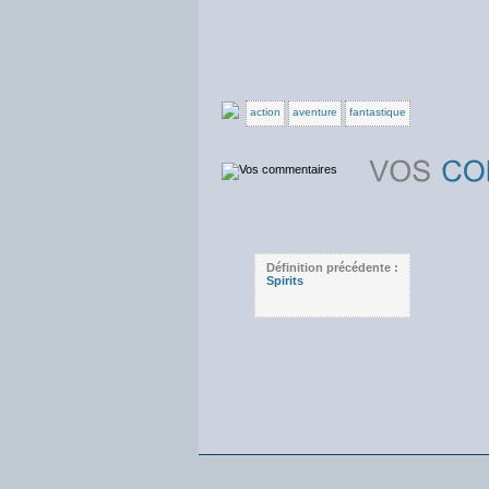
action
aventure
fantastique
Définition précédente :
Spirits