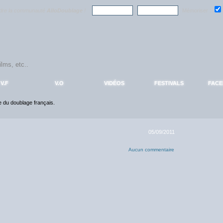
ndre la communauté
AlloDoublage
!
Mémoriser :
V.F
V.O
VIDÉOS
FESTIVALS
FAC
ce du doublage français.
05/09/2011
Aucun commentaire