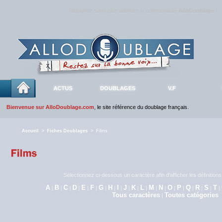
Rejoignez sans plus attendre la communauté
AlloDoublage
!
ACTUS
DOUBLAGES
V.F
Bienvenue sur AlloDoublage.com
, le site référence du doublage français.
Accueil
>
Fiches Doublages
> Films
Sélectionnez ci-dessous un caractère afin d'afficher les définitio
A
B
C
D
E
F
G
H
I
J
K
L
M
N
O
P
Q
R
S
T
|
|
|
|
|
|
|
|
|
|
|
|
|
|
|
|
|
|
|
|
Tous caractères
Toutes catégories
|