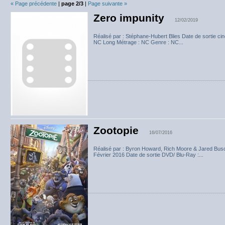
« Page précédente
|
page 2/3
|
Page suivante »
Zero impunity
12/02/2019
Réalisé par : Stéphane-Hubert Blies Date de sortie ci
NC Long Métrage : NC Genre : NC...
Zootopie
16/07/2016
Réalisé par : Byron Howard, Rich Moore & Jared Busc
Février 2016 Date de sortie DVD/ Blu-Ray :...