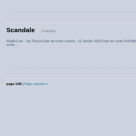
Scandale
27/04/2024
Réalisé par : Jay Roach Date de sortie cinéma : 22 Janvier 2020 Date de sortie DVD/Bl
sortie...
page 1/45
|
Page suivante »