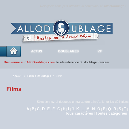
Rejoignez sans plus attendre la communauté
AlloDoublage
!
ACTUS
DOUBLAGES
V.F
Bienvenue sur AlloDoublage.com
, le site référence du doublage français.
Accueil
>
Fiches Doublages
> Films
Sélectionnez ci-dessous un caractère afin d'afficher les définitio
A
B
C
D
E
F
G
H
I
J
K
L
M
N
O
P
Q
R
S
T
|
|
|
|
|
|
|
|
|
|
|
|
|
|
|
|
|
|
|
|
Tous caractères
Toutes catégories
|