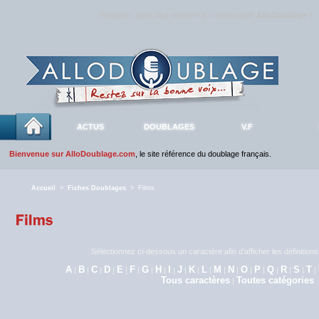
Rejoignez sans plus attendre la communauté
AlloDoublage
!
ACTUS
DOUBLAGES
V.F
Bienvenue sur AlloDoublage.com
, le site référence du doublage français.
Accueil
>
Fiches Doublages
> Films
Sélectionnez ci-dessous un caractère afin d'afficher les définitio
A
B
C
D
E
F
G
H
I
J
K
L
M
N
O
P
Q
R
S
T
|
|
|
|
|
|
|
|
|
|
|
|
|
|
|
|
|
|
|
|
Tous caractères
Toutes catégories
|