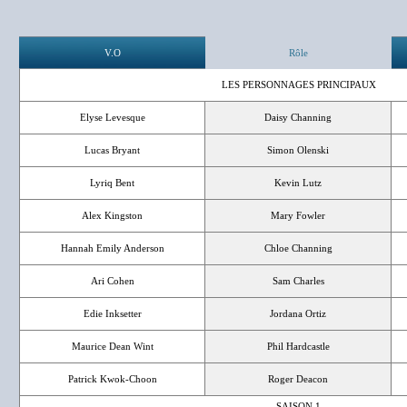
V.O
Rôle
LES PERSONNAGES PRINCIPAUX
Elyse Levesque
Daisy Channing
Lucas Bryant
Simon Olenski
Lyriq Bent
Kevin Lutz
Alex Kingston
Mary Fowler
Hannah Emily Anderson
Chloe Channing
Ari Cohen
Sam Charles
Edie Inksetter
Jordana Ortiz
Maurice Dean Wint
Phil Hardcastle
Patrick Kwok-Choon
Roger Deacon
SAISON 1