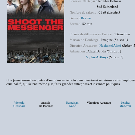
Créée en 2016 par
: Jennifer Holness
Sud Sutherland
Nombre de saisons
: 01
(8 épisodes)
Genre
:
Drame
Format
: 52 min
Chaîne de diffusion en France
: 13ème Rue
Maison de Doublage
: Imagine
(Saison 1)
Direction Artistique
:
Nathanel Alimi
(Saison 
Adaptation
: Alexa Donda
(Saison 1)
Sophie Arthuys
(Saison 1)
Une jeune journaliste pleine d'ambition est témoin d'un meurtre et se retrouve ainsi impliq
criminalité, qui s'étend même jusqu'aux grandes entreprises et instances politiques.
Victoria
Anatole
Namakan
Véronique Augereau
Jessica
Grosbois
De Bodinat
Koné
Monceau