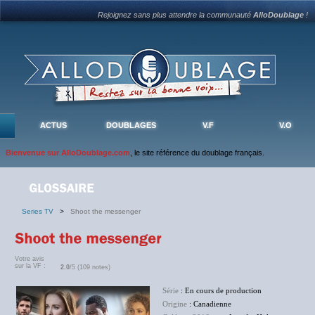
Rejoignez sans plus attendre la communauté
AlloDoublage
!
ACTUS
DOUBLAGES
V.F
V.O
Bienvenue sur AlloDoublage.com
, le site référence du doublage français.
Series TV
>
Shoot the messenger
Votre avis
sur la VF :
2.0
/5 (109 notes)
Série
: En cours de production
Origine
: Canadienne