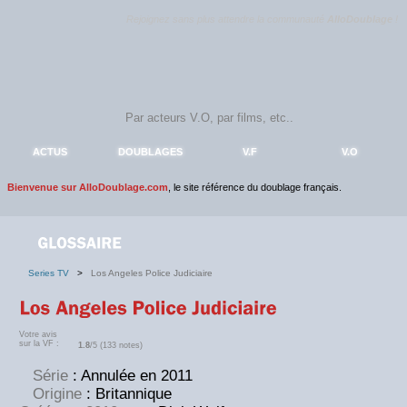
Rejoignez sans plus attendre la communauté
AlloDoublage
!
ACTUS
DOUBLAGES
V.F
V.O
Bienvenue sur AlloDoublage.com
, le site référence du doublage français.
Series TV
>
Los Angeles Police Judiciaire
Votre avis
sur la VF :
1.8
/5 (133 notes)
Série
: Annulée en 2011
Origine
: Britannique