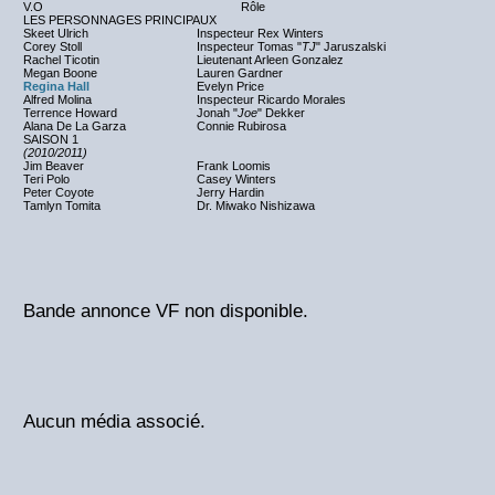
V.O
Rôle
LES PERSONNAGES PRINCIPAUX
Skeet Ulrich
Inspecteur Rex Winters
Corey Stoll
Inspecteur Tomas "
TJ
" Jaruszalski
Rachel Ticotin
Lieutenant Arleen Gonzalez
Megan Boone
Lauren Gardner
Regina Hall
Evelyn Price
Alfred Molina
Inspecteur Ricardo Morales
Terrence Howard
Jonah "
Joe
" Dekker
Alana De La Garza
Connie Rubirosa
SAISON 1
(2010/2011)
Jim Beaver
Frank Loomis
Teri Polo
Casey Winters
Peter Coyote
Jerry Hardin
Tamlyn Tomita
Dr. Miwako Nishizawa
Bande annonce VF non disponible.
Aucun média associé.