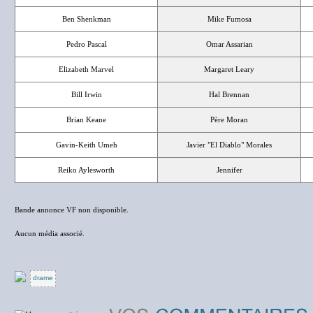
Ben Shenkman
Mike Fumosa
Pedro Pascal
Omar Assarian
Elizabeth Marvel
Margaret Leary
Bill Irwin
Hal Brennan
Brian Keane
Père Moran
Gavin-Keith Umeh
Javier "El Diablo" Morales
Reiko Aylesworth
Jennifer
Bande annonce VF non disponible.
Aucun média associé.
drame