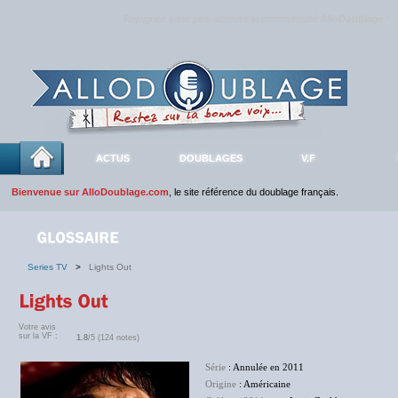
Rejoignez sans plus attendre la communauté
AlloDoublage
!
ACTUS
DOUBLAGES
V.F
Bienvenue sur AlloDoublage.com
, le site référence du doublage français.
Series TV
>
Lights Out
Votre avis
sur la VF :
1.8
/5 (124 notes)
Série
: Annulée en 2011
Origine
: Américaine