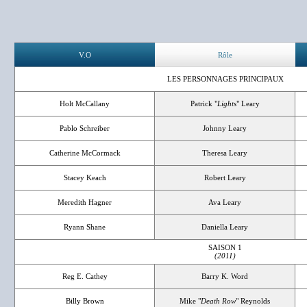
V.O
Rôle
LES PERSONNAGES PRINCIPAUX
Holt McCallany
Patrick "
Lights
" Leary
Pablo Schreiber
Johnny Leary
Catherine McCormack
Theresa Leary
Stacey Keach
Robert Leary
Meredith Hagner
Ava Leary
Ryann Shane
Daniella Leary
SAISON 1
(2011)
Reg E. Cathey
Barry K. Word
Billy Brown
Mike "
Death Row
" Reynolds