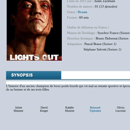
Créée en 2011 par
: Justin Zackham
Nombre de saisons
: 01
(13 épisodes)
Genre
:
Drame
Format
: 60 min
Chaîne de diffusion en France
:
NC
Maison de Doublage
: Synchro France
(Saison
Direction Artistique
: Bruno Dubernat
(Saison 
Adaptation
: Pascal Braun
(Saison 1)
Stéphane Salvetti
(Saison 1)
L'histoire d'un ancien champion de boxe poids lourds qui vit mal sa retraite sportive et épro
de sa femme et de ses trois filles.
Julien
David
Rafaèle
Bernard
Olivia
Meunier
Kruger
Moutier
Tiphaine
Luccioni