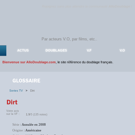
Rejoignez sans plus attendre la communauté
AlloDoublage
!
ACTUS
DOUBLAGES
V.F
V.O
Bienvenue sur AlloDoublage.com
, le site référence du doublage français.
Series TV
>
Dirt
Votre avis
sur la VF :
1.9
/5 (135 notes)
Série
: Annulée en 2008
Origine
: Américaine