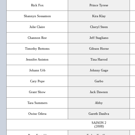
Rick Fox
Prince Tyrese
Shannyn Sossamon
Kira Klay
Julie Claire
Cheryl Steen
Channon Roe
Jeff Stagliano
Timothy Bottoms
Gibson Horne
Jennifer Aniston
Tina Harrod
Johann Urb
Johnny Gage
Cary Pope
Garbo
Grant Show
Jack Dawson
Tara Summers
Abby
Owiso Odera
Gareth Dasilva
SAISON 2
(2008)