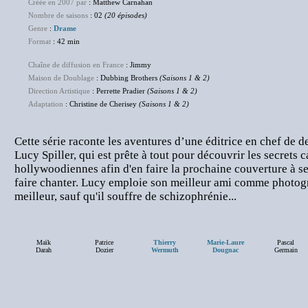
Créée en 2007 par
: Matthew Carnahan
Nombre de saisons
: 02
(20 épisodes)
Genre
:
Drame
Format
: 42 min
Chaîne de diffusion en France
: Jimmy
Maison de Doublage
: Dubbing Brothers
(Saisons 1 & 2)
Direction Artistique
: Perrette Pradier
(Saisons 1 & 2)
Adaptation
: Christine de Cherisey
(Saisons 1 & 2)
Cette série raconte les aventures d’une éditrice en chef de 
Lucy Spiller, qui est prête à tout pour découvrir les secrets 
hollywoodiennes afin d'en faire la prochaine couverture à s
faire chanter. Lucy emploie son meilleur ami comme photograp
meilleur, sauf qu'il souffre de schizophrénie...
Maïk
Patrice
Thierry
Marie-Laure
Pascal
Darah
Dozier
Wermuth
Dougnac
Germain