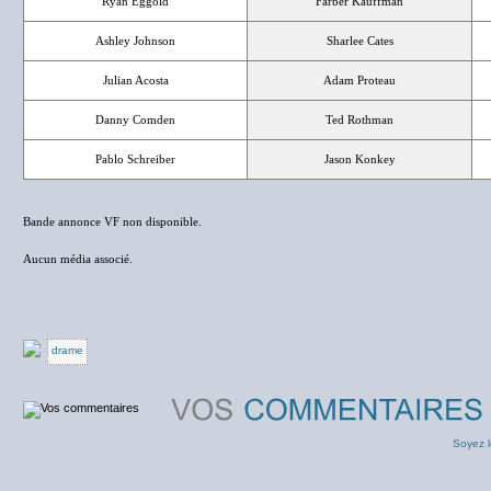
Ryan Eggold
Farber Kauffman
Ashley Johnson
Sharlee Cates
Julian Acosta
Adam Proteau
Danny Comden
Ted Rothman
Pablo Schreiber
Jason Konkey
Bande annonce VF non disponible.
Aucun média associé.
drame
Soyez l