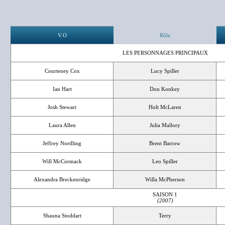
V.O
Rôle
LES PERSONNAGES PRINCIPAUX
Courteney Cox
Lucy Spiller
Ian Hart
Don Konkey
Josh Stewart
Holt McLaren
Laura Allen
Julia Mallory
Jeffrey Nordling
Brent Barrow
Will McCormack
Leo Spiller
Alexandra Breckenridge
Willa McPherson
SAISON 1
(2007)
Shauna Stoddart
Terry