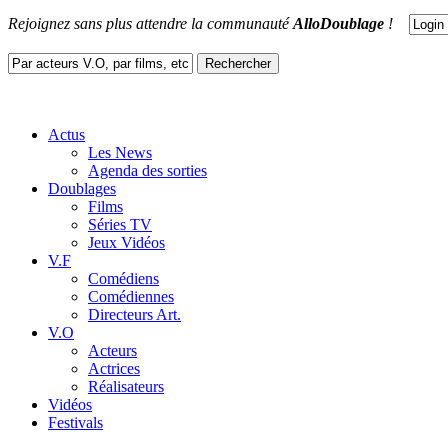
Rejoignez sans plus attendre la communauté
AlloDoublage
!
Actus
Les News
Agenda des sorties
Doublages
Films
Séries TV
Jeux Vidéos
V.F
Comédiens
Comédiennes
Directeurs Art.
V.O
Acteurs
Actrices
Réalisateurs
Vidéos
Festivals