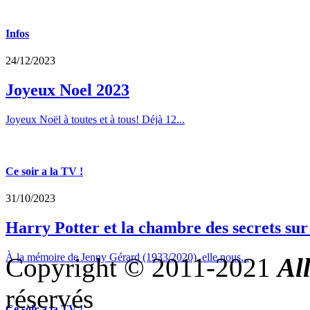
Infos
24/12/2023
Joyeux Noel 2023
Joyeux Noël à toutes et à tous! Déjà 12...
Ce soir a la TV !
31/10/2023
Harry Potter et la chambre des secrets su
À la mémoire de Jenny Gérard (1933/2020), elle nous...
Copyright © 2011-2021
Al
réservés
Ce soir a la TV !