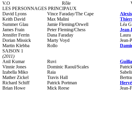
V.O
Rôle
LES PERSONNAGES PRINCIPAUX
David Lyons
Vince Faraday/The Cape
Alexis
Keith David
Max Malini
Thier
Summer Glau
Jamie Fleming/Orwell
Léa Ga
James Frain
Peter Fleming/Chess
Jean-
Jennifer Ferrin
Dana Faraday
Laura
Dorian Missick
Marty Voyd
Jean-P
Martin Klebba
Rollo
Damie
SAISON 1
(2011)
Anil Kumar
Ruvi
Guill
Vinnie Jones
Dominic Raoul/Scales
Patric
Izabella Miko
Raia
Sabel
Mather Zickel
Travis Hall
Bertra
Richard Schiff
Patrick Portman
Hervé
Brian Howe
Mick Reese
Jean-