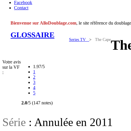
Facebook
Contact
Bienvenue sur AlloDoublage.com
, le site référence du doublage
GLOSSAIRE
Series TV
>
The Cape
Th
Votre avis
1.97/5
sur la VF
1
:
2
3
4
5
2.0
/5 (147 notes)
Série
: Annulée en 2011