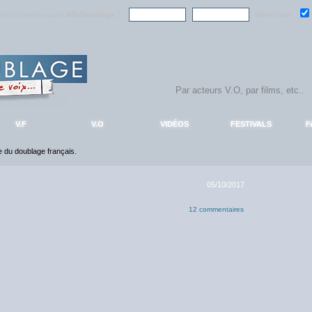
ndre la communauté
AlloDoublage
!
Mémoriser :
V.F
V.O
VIDÉOS
FESTIVALS
F
ce du doublage français.
05/10/2017
12 commentaires