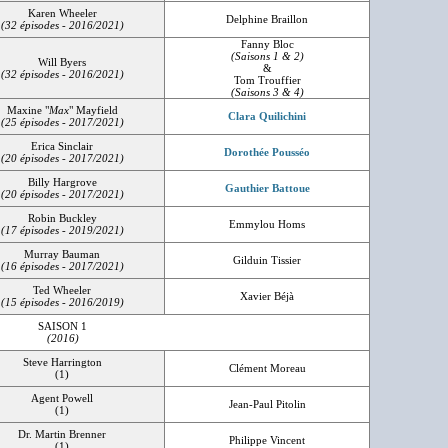
Karen Wheeler
Delphine Braillon
(32 épisodes - 2016/2021)
Fanny Bloc
(Saisons 1 & 2)
Will Byers
&
(32 épisodes - 2016/2021)
Tom Trouffier
(Saisons 3 & 4)
Maxine "
Max
" Mayfield
Clara Quilichini
(25 épisodes - 2017/2021)
Erica Sinclair
Dorothée Pousséo
(20 épisodes - 2017/2021)
Billy Hargrove
Gauthier Battoue
(20 épisodes - 2017/2021)
Robin Buckley
Emmylou Homs
(17 épisodes - 2019/2021)
Murray Bauman
Gilduin Tissier
(16 épisodes - 2017/2021)
Ted Wheeler
Xavier Béjà
(15 épisodes - 2016/2019)
SAISON 1
(2016)
Steve Harrington
Clément Moreau
(1)
Agent Powell
Jean-Paul Pitolin
(1)
Dr. Martin Brenner
Philippe Vincent
(1)