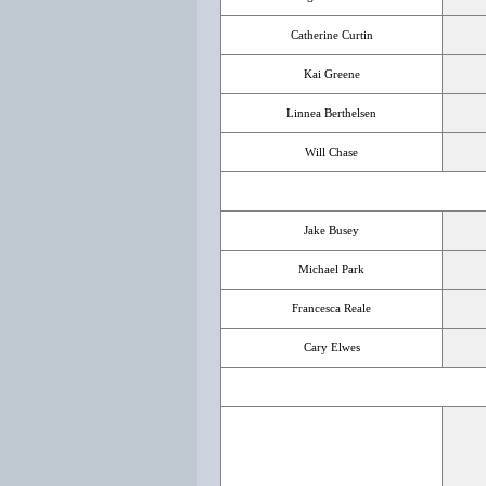
Catherine Curtin
Kai Greene
Linnea Berthelsen
Will Chase
Jake Busey
Michael Park
Francesca Reale
Cary Elwes