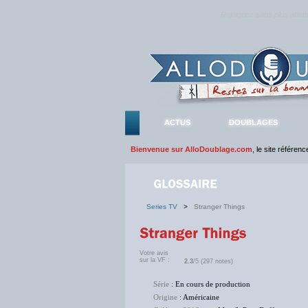
Rejoignez sans plus atte
ACTUS
DOUBLAGES
Bienvenue sur AlloDoublage.com
, le site référen
Series TV
>
Stranger Things
Votre avis
sur la VF :
2.3
/5 (297 notes)
Série
: En cours de production
Origine
: Américaine