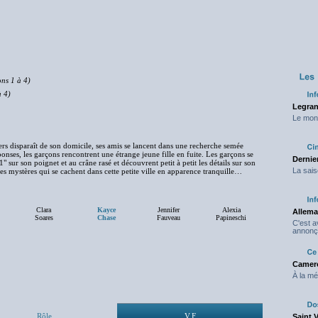
ons 1 à 4)
à 4)
Legran
Le mond
s disparaît de son domicile, ses amis se lancent dans une recherche semée
nses, les garçons rencontrent une étrange jeune fille en fuite. Les garçons se
Dernier
1" sur son poignet et au crâne rasé et découvrent petit à petit les détails sur son
La sais
s les mystères qui se cachent dans cette petite ville en apparence tranquille…
Clara
Kayce
Jennifer
Alexia
Allema
Soares
Chase
Fauveau
Papineschi
C'est 
annonç
Camero
À la mé
Rôle
V.F
Saint 