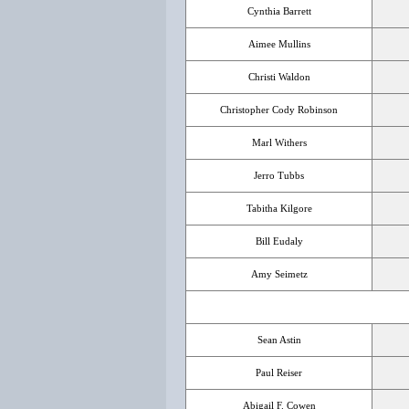
Cynthia Barrett
Aimee Mullins
Christi Waldon
Christopher Cody Robinson
Marl Withers
Jerro Tubbs
Tabitha Kilgore
Bill Eudaly
Amy Seimetz
Sean Astin
Paul Reiser
Abigail F. Cowen