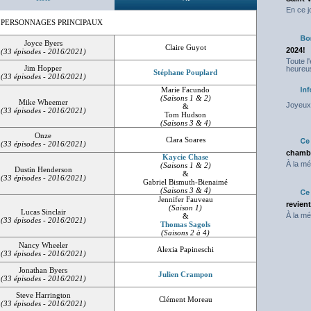
En ce j
 PERSONNAGES PRINCIPAUX
Joyce Byers
Claire Guyot
2024!
(33 épisodes - 2016/2021)
Toute l
Jim Hopper
heureus
Stéphane Pouplard
(33 épisodes - 2016/2021)
Marie Facundo
(Saisons 1 & 2)
Mike Wheemer
Joyeux 
&
(33 épisodes - 2016/2021)
Tom Hudson
(Saisons 3 & 4)
Onze
Clara Soares
(33 épisodes - 2016/2021)
chambr
Kaycie Chase
À la mé
(Saisons 1 & 2)
Dustin Henderson
&
(33 épisodes - 2016/2021)
Gabriel Bismuth-Bienaimé
(Saisons 3 & 4)
Jennifer Fauveau
revien
(Saison 1)
Lucas Sinclair
À la mé
&
(33 épisodes - 2016/2021)
Thomas Sagols
(Saisons 2 à 4)
Nancy Wheeler
Alexia Papineschi
(33 épisodes - 2016/2021)
Jonathan Byers
Julien Crampon
(33 épisodes - 2016/2021)
Steve Harrington
Clément Moreau
(33 épisodes - 2016/2021)