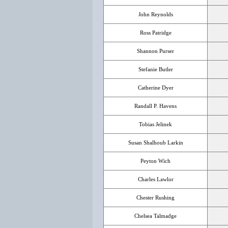
John Reynolds
Ross Patridge
Shannon Purser
Stefanie Butler
Catherine Dyer
Randall P. Havens
Tobias Jelinek
Susan Shalhoub Larkin
Peyton Wich
Charles Lawlor
Chester Rushing
Chelsea Talmadge