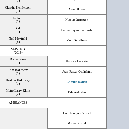
(1)
Claudia Henderson
Anne Plumet
(1)
Fushine
Nicolas Justamon
(1)
Kali
Céline Legendre-Herda
(1)
Neil Mayfield
Yann Sundberg
(8)
SAISON 3
(2019)
Bruce Lowe
Maurice Decoster
(1)
Tom Holloway
Jean-Pascal Quilichini
(1)
Heather Holloway
Camille Donda
(1)
Maire Larry Kline
Eric Aubrahn
(2)
AMBIANCES
Jean-François Aupied
Mathéo Capeli