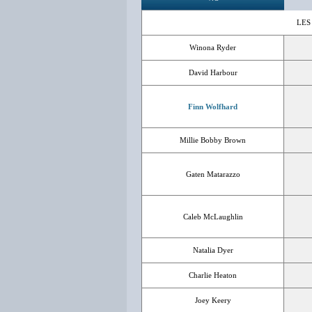
LES
Winona Ryder
David Harbour
Finn Wolfhard
Millie Bobby Brown
Gaten Matarazzo
Caleb McLaughlin
Natalia Dyer
Charlie Heaton
Joey Keery