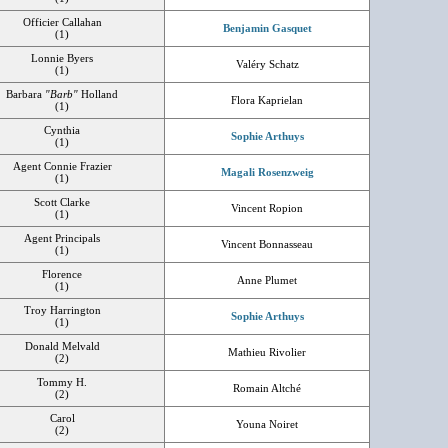
Officier Callahan
Benjamin Gasquet
(1)
Lonnie Byers
Valéry Schatz
(1)
Barbara
"Barb"
Holland
Flora Kaprielan
(1)
Cynthia
Sophie Arthuys
(1)
Agent Connie Frazier
Magali Rosenzweig
(1)
Scott Clarke
Vincent Ropion
(1)
Agent Principals
Vincent Bonnasseau
(1)
Florence
Anne Plumet
(1)
Troy Harrington
Sophie Arthuys
(1)
Donald Melvald
Mathieu Rivolier
(2)
Tommy H.
Romain Altché
(2)
Carol
Youna Noiret
(2)