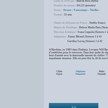
Créée en 2016 par
: Matt & Ross Duffer
Nombre de saisons
: 04
(25 épisodes)
Genre
:
Drame
-
Fantastique
-
Thriller
Format
: 55 min
Chaîne de diffusion en France
: Netflix France
Maison de Doublage
: Deluxe Media Paris
(Sais
Direction Artistique
: Ivana Coppola
(Saisons 1 
Adaptation
: Fanny Béraud
(Saisons 1 à 4)
Caroline Lecoq
(Saisons 1 à 4)
A Hawkins, en 1983 dans l'Indiana. Lorsque Will Byer
d’embûches pour le retrouver. Dans leur quête de répo
lient d'amitié avec la demoiselle tatouée du chiffre "1
inquiétante situation. Elle est peut-être la clé de tou
Claire
Stéphane
Marie
Guyot
Pouplard
Facundo
V.O