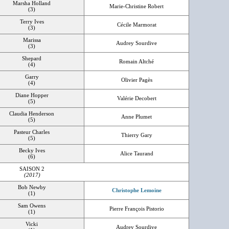
Marsha Holland
Marie-Christine Robert
(3)
Terry Ives
Cécile Marmorat
(3)
Marissa
Audrey Sourdive
(3)
Shepard
Romain Altché
(4)
Garry
Olivier Pagès
(4)
Diane Hopper
Valérie Decobert
(5)
Claudia Henderson
Anne Plumet
(5)
Pasteur Charles
Thierry Gary
(5)
Becky Ives
Alice Taurand
(6)
SAISON 2
(2017)
Bob Newby
Christophe Lemoine
(1)
Sam Owens
Pierre François Pistorio
(1)
Vicki
Audrey Sourdive