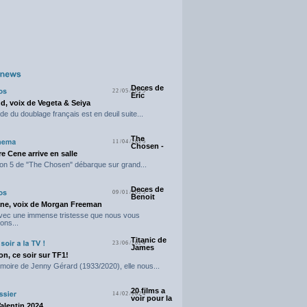
Deces de
22/05/2025
Eric
d, voix de Vegeta & Seiya
e du doublage français est en deuil suite...
The
11/04/2025
Chosen -
e Cene arrive en salle
on 5 de "The Chosen" débarque sur grand...
Deces de
09/01/2025
Benoit
ne, voix de Morgan Freeman
avec une immense tristesse que nous vous
ons...
Titanic de
23/06/2024
James
n, ce soir sur TF1!
moire de Jenny Gérard (1933/2020), elle nous...
20 films a
14/02/2024
voir pour la
Valentin 2024