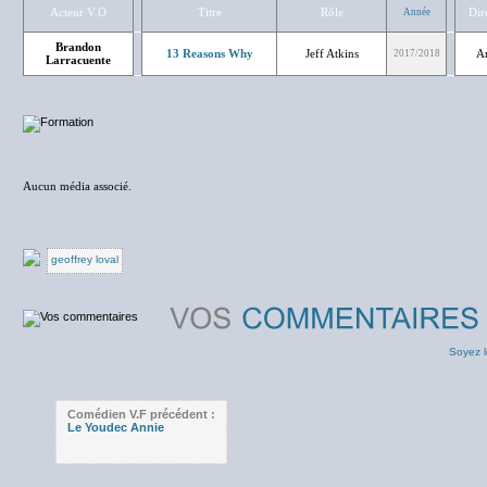
Acteur V.O
Titre
Rôle
Dir
Année
Brandon
13 Reasons Why
Jeff Atkins
A
2017/2018
Larracuente
NC
Aucun média associé.
geoffrey loval
Soyez l
Comédien V.F précédent :
Le Youdec Annie