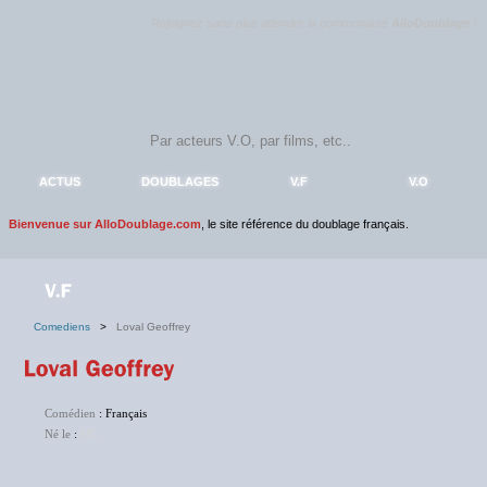
Rejoignez sans plus attendre la communauté
AlloDoublage
!
ACTUS
DOUBLAGES
V.F
V.O
Bienvenue sur AlloDoublage.com
, le site référence du doublage français.
Comediens
>
Loval Geoffrey
Comédien
: Français
Né le
:
NC