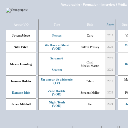
Voxographie
-
Formation
-
Interview / Média
Acteur V.O
Titre
Rôle
Dire
Année
Jovan Adepo
Fences
Cory
V
2018
We Have a Ghost
Ma
Niles Fitch
Fulton Presley
2023
(VOD)
Scream 6
2023
Chad
Mason Gooding
Bé
Meeks-Martin
Scream
2022
Un amour de pâtisserie
Ma
Jerome Holder
Calvin
2013
(TV)
Zone Hostile
Damson Idris
Sergent Miller
Ph
2022
(VOD)
Night Teeth
Jaren Mitchell
Tad
J
2021
(VOD)