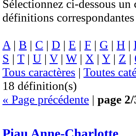
Sélectionnez ci-dessous un c
définitions correspondantes 
A
|
B
|
C
|
D
|
E
|
F
|
G
|
H
|
S
|
T
|
U
|
V
|
W
|
X
|
Y
|
Z
|
Tous caractères
|
Toutes cat
18 définition(s)
« Page précédente
|
page 2/
Piau Anne-Charlotte