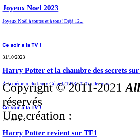
Joyeux Noel 2023
Joyeux Noël à toutes et à tous! Déjà 12...
31/10/2023
Harry Potter et la chambre des secrets su
Copyright © 2011-2021
Al
À la mémoire de Jenny Gérard (1933/2020), elle nous...
réservés
Une création :
23/10/2023
Harry Potter revient sur TF1