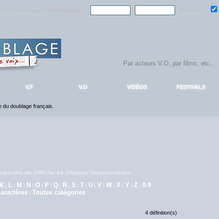
ndre la communauté
AlloDoublage
!
Mémoriser :
V.F
V.O
VIDÉOS
FESTIVALS
ce du doublage français.
aractère afin d'afficher les définitions correspondantes :
K
L
M
N
O
P
Q
R
S
T
U
V
W
X
Y
Z
0-9
|
|
|
|
|
|
|
|
|
|
|
|
|
|
|
|
aractères
Toutes catégories
|
4 définition(s)