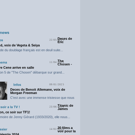
Deces de
22/05/2025
Eric
d, voix de Vegeta & Seiya
e du doublage français est en deuil suite...
The
11/04/2025
Chosen -
e Cene arrive en salle
on 5 de "The Chosen" débarque sur grand...
09/01/2025
Deces de Benoit Allemane, voix de
Morgan Freeman
C'est avec une immense tristesse que nous
vous annonçons...
Titanic de
23/06/2024
James
n, ce soir sur TF1!
moire de Jenny Gérard (1933/2020), elle nous...
20 films a
14/02/2024
voir pour la
Valentin 2024