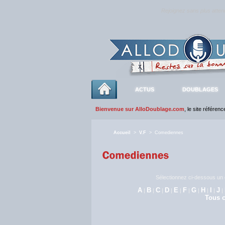
Rejoignez sans plus atte
ACTUS
DOUBLAGES
Bienvenue sur AlloDoublage.com
, le site référen
Accueil
>
V.F
> Comediennes
Sélectionnez ci-dessous un c
A
B
C
D
E
F
G
H
I
J
|
|
|
|
|
|
|
|
|
|
Tous c