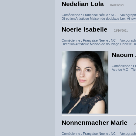
Nedelian Lola
07/03/2022
Comédienne : Française Née le : NC Voxographi
Direction Artistique Maison de doublage Lexi Ainswo
Noerie Isabelle
02/10/2021
Comédienne : Française Née le : NC Voxographi
Direction Artistique Maison de doublage Danielle Ha
Naoum 
Comédienne : F
Actrice V.O Titr
Nonnenmacher Marie
0
Comédienne : Française Née le : NC Voxographi