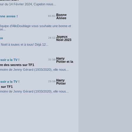
our du 14 Février 2024, Cupidon nous...
Bonne
01/01/2024
Annee
'équipe d'AlloDoublage vous souhaite une bonne et
e...
Joyeux
24/12/2023
Noel 2023
Noël à toutes et à tous! Déjà 12...
Harry
31/10/2023
Potter et la
e des secrets sur TF1
moire de Jenny Gérard (1933/2020), elle nous...
Harry
23/10/2023
Potter
t sur TF1
moire de Jenny Gérard (1933/2020), elle nous...