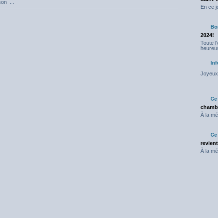
on ...
En ce j
2024!
Toute l
heureus
Joyeux 
chambr
À la mé
revien
À la mé