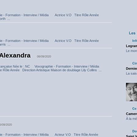
e - Formation - Interview / Média Actrice V.O Titre Rôle Année
rth ...
e - Formation - Interview / Média Actrice V.O Titre Rôle Année
rris ...
Legran
Le mond
Alexandra
06/09/2020
rançaise Née le : NC Voxographie - Formation - Interview / Média
Dernier
e Rôle Année Direction Artistique Maison de doublage Lily Collins ...
La sais
Camero
À la mé
6/09/2020
e - Formation - Interview / Média Acteur V.O Titre Rôle Année
Saint 