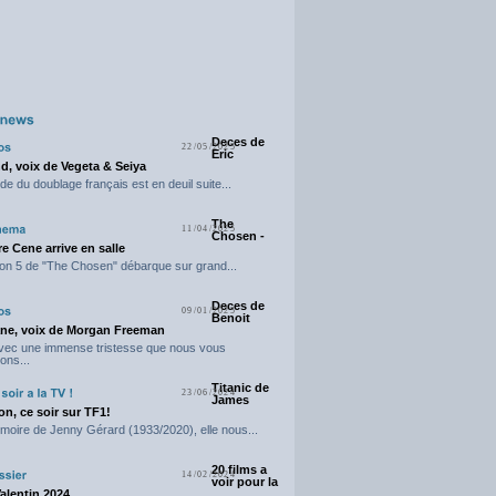
Deces de
22/05/2025
Eric
d, voix de Vegeta & Seiya
e du doublage français est en deuil suite...
The
11/04/2025
Chosen -
e Cene arrive en salle
on 5 de "The Chosen" débarque sur grand...
Deces de
09/01/2025
Benoit
ne, voix de Morgan Freeman
avec une immense tristesse que nous vous
ons...
Titanic de
23/06/2024
James
n, ce soir sur TF1!
moire de Jenny Gérard (1933/2020), elle nous...
20 films a
14/02/2024
voir pour la
Valentin 2024