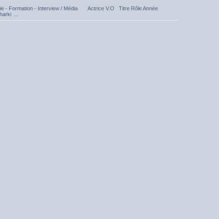
e - Formation - Interview / Média Actrice V.O Titre Rôle Année
arki ...