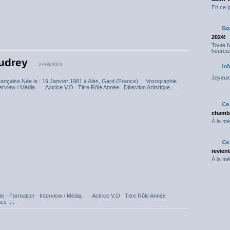
En ce j
2024!
Toute l
heureus
udrey
27/09/2023
Joyeux 
ançaise Née le : 19 Janvier 1981 à Alès, Gard (France) Voxographie
nterview / Média Actrice V.O Titre Rôle Année Direction Artistique...
chambr
À la mé
revien
À la mé
e - Formation - Interview / Média Actrice V.O Titre Rôle Année
es ...