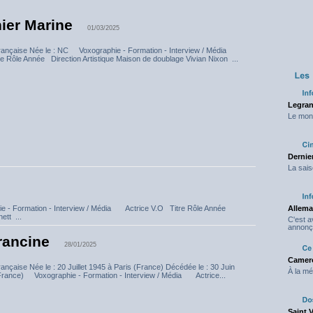
ier Marine
01/03/2025
rançaise Née le : NC Voxographie - Formation - Interview / Média
e Rôle Année Direction Artistique Maison de doublage Vivian Nixon ...
Legran
Le mond
Dernier
La sais
e - Formation - Interview / Média Actrice V.O Titre Rôle Année
Allema
ett ...
C'est 
annonç
rancine
28/01/2025
Camero
nçaise Née le : 20 Juillet 1945 à Paris (France) Décédée le : 30 Juin
À la mé
(France) Voxographie - Formation - Interview / Média Actrice...
Saint 