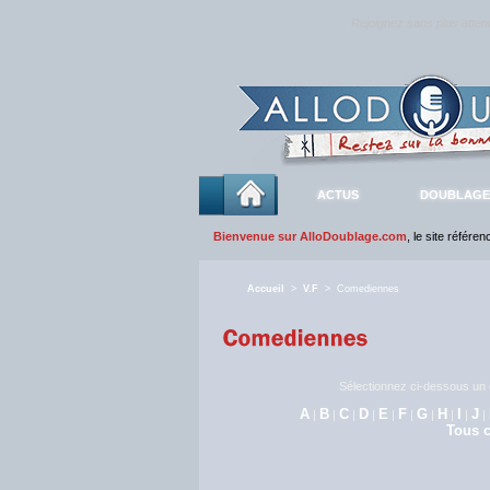
Rejoignez sans plus atte
ACTUS
DOUBLAGE
Bienvenue sur AlloDoublage.com
, le site référe
Accueil
>
V.F
> Comediennes
Sélectionnez ci-dessous un c
A
B
C
D
E
F
G
H
I
J
|
|
|
|
|
|
|
|
|
|
Tous c