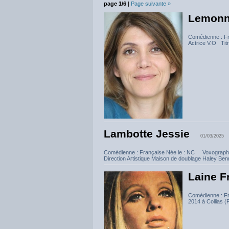
page 1/6
|
Page suivante »
Lemonn
Comédienne : F
Actrice V.O Titr
Lambotte Jessie
01/03/2025
Comédienne : Française Née le : NC Voxographi
Direction Artistique Maison de doublage Haley Benn
Laine F
Comédienne : Fra
2014 à Collias 