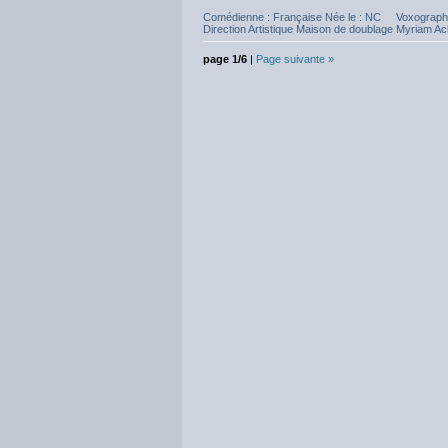
Comédienne : Française Née le : NC Voxographi
Direction Artistique Maison de doublage Myriam Ach
page 1/6
|
Page suivante »