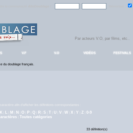
ndre la communauté
AlloDoublage
!
Mémoriser :
S
V.F
V.O
VIDÉOS
FESTIVALS
nce du doublage français.
aractère afin d'afficher les définitions correspondantes :
K
L
M
N
O
P
Q
R
S
T
U
V
W
X
Y
Z
0-9
|
|
|
|
|
|
|
|
|
|
|
|
|
|
|
|
aractères
Toutes catégories
|
33 définition(s)