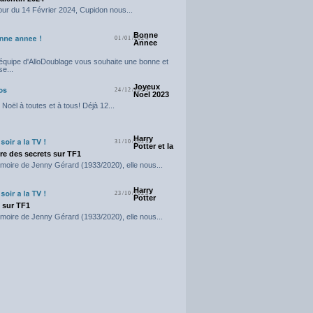
our du 14 Février 2024, Cupidon nous...
Bonne
01/01/2024
Annee
'équipe d'AlloDoublage vous souhaite une bonne et
e...
Joyeux
24/12/2023
Noel 2023
Noël à toutes et à tous! Déjà 12...
Harry
31/10/2023
Potter et la
e des secrets sur TF1
moire de Jenny Gérard (1933/2020), elle nous...
Harry
23/10/2023
Potter
t sur TF1
moire de Jenny Gérard (1933/2020), elle nous...