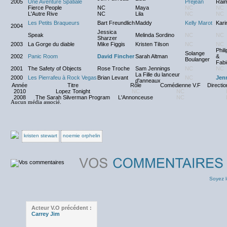
2005
Une Aventure Spatiale
Préjean
Raim
Fierce People
NC
Maya
NC
NC
L'Autre Rive
NC
Lila
NC
NC
Les Petits Braqueurs
Bart Freundlich
Maddy
Kelly Marot
Kari
2004
Jessica
Speak
Melinda Sordino
NC
NC
Sharzer
2003
La Gorge du diable
Mike Figgis
Kristen Tilson
NC
NC
Phil
Solange
2002
Panic Room
David Fincher
Sarah Altman
&
Boulanger
Fabi
2001
The Safety of Objects
Rose Troche
Sam Jennings
NC
NC
La Fille du lanceur
2000
Les Pierrafeu à Rock Vegas
Brian Levant
NC
Jen
d'anneaux
Année
Titre
Rôle
Comédienne V.F
Directio
2010
Lopez Tonight
NC
NC
2008
The Sarah Silverman Program
L'Annonceuse
NC
Aucun média associé.
kristen stewart
noemie orphelin
Soyez l
Acteur V.O précédent :
Carrey Jim