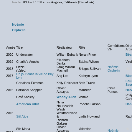
Née le
: 09 Avril 1990 à Los Angeles, Californie (Etats-Unis)
Noémie
Orphelin
Comédienne
Dire
Année
Titre
Réalisateur
Rôle
V.F
Arti
2020
Underwater
William Eubank
Norah Price
Béat
Elizabeth
2019
Charlie's Angels
Sabina Wilson
Virg
Banks
Lizzie
Craig William
Noémie
2018
Bridget Sullivan
NC
(Vidéo)
Macneill
Orphelin
Un jour dans la vie de Billy
2017
Ang Lee
Kathryn Lynn
Béat
Lynn
Lau
Certaines Femmes
Kelly Reichardt
Beth Travis
Sac
Olivier
Clara
2016
Personal Shopper
Maureen
Herv
Assayas
Ponsot
Phil
Café Society
Woody Allen
Vonnie
Carb
Nima
American Ultra
Phoebe Larson
Dani
Nourizadeh
Wash
2015
Westmoreland
Still Alice
&
Lydia Howland
Raph
Richard
Galtzer
Olivier
Sils Maria
Valentine
NC
Assayas
Noémie