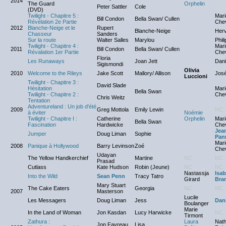
2014
The Guard
Orphelin
Peter Sattler
Cole
NC
(DVD)
Twilight - Chapitre 5 :
Mari
Bill Condon
Bella Swan/ Cullen
Révélation 2e Partie
Chev
2012
Blanche-Neige et le
Rupert
Blanche-Neige
Herv
Chasseur
Sanders
Sur la route
Walter Salles
Marylou
Phil
Twilight - Chapitre 4 :
Mari
2011
Bill Condon
Bella Swan/ Cullen
Révalation 1er Partie
Chev
Floria
Les Runaways
Joan Jett
Dani
Sigismondi
Olivia
2010
Welcome to the Rileys
Jake Scott
Mallory/ Allison
José
Luccioni
Twilight - Chapitre 3 :
David Slade
Hésitation
Mari
Bella Swan
Twilight - Chapitre 2 :
Chev
Chris Weitz
Tentation
Adventureland : Un job d'été
2009
Greg Mottola
Emily Lewin
NC
à éviter
Noémie
Twilight - Chapitre I :
Catherine
Orphelin
Mari
Bella Swan
Fascination
Hardwicke
Chev
Jea
Jumper
Doug Liman
Sophie
Pan
Mari
2008
Panique à Hollywood
Barry Levinson
Zoé
Chev
Udayan
The Yellow Handkerchief
Martine
NC
NC
Prasad
Cutlass
Kate Hudson
Robin (Jeune)
NC
NC
Nastassja
Isab
Into the Wild
Sean Penn
Tracy Tatro
Girard
Bra
Mary Stuart
The Cake Eaters
Georgia
NC
NC
2007
Masterson
Lucile
Les Messagers
Doug Liman
Jess
Dani
Boulanger
Marie
In the Land of Woman
Jon Kasdan
Lucy Harwicke
NC
Tirmont
Zathura :
Laura
Nath
Jon Favreau
Lisa