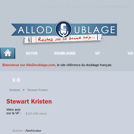
Rejoignez sans plus attendre la communauté
AlloDoublage
!
ACTUS
DOUBLAGES
V.F
V.O
Bienvenue sur AlloDoublage.com
, le site référence du doublage français.
Actrices
>
Stewart Kristen
Votre avis
sur la VF :
2.1
/5 (269 notes)
Actriice
: Américaine