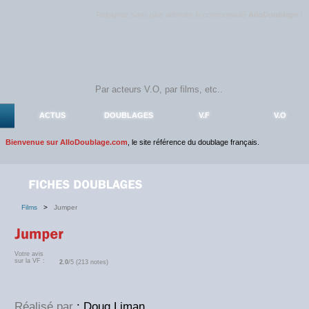
Rejoignez sans plus attendre la communauté
AlloDoublage
!
ACTUS
DOUBLAGES
V.F
V.O
Bienvenue sur AlloDoublage.com
, le site référence du doublage français.
Films
>
Jumper
Votre avis
sur la VF :
2.0
/5 (213 notes)
Réalisé par
: Doug Liman