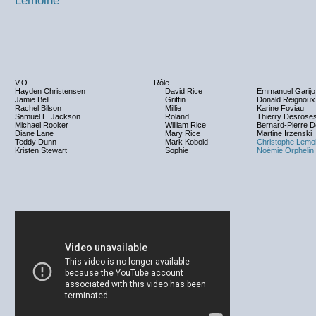
Lemoine
V.O
Rôle
Hayden Christensen
David Rice
Emmanuel Garijo
Jamie Bell
Griffin
Donald Reignoux
Rachel Bilson
Millie
Karine Foviau
Samuel L. Jackson
Roland
Thierry Desrose
Michael Rooker
William Rice
Bernard-Pierre 
Diane Lane
Mary Rice
Martine Irzenski
Teddy Dunn
Mark Kobold
Christophe Lemo
Kristen Stewart
Sophie
Noémie Orphelin