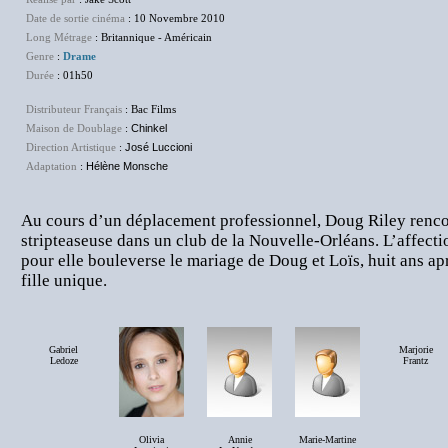
Date de sortie cinéma
: 10 Novembre 2010
Long Métrage
: Britannique - Américain
Genre
:
Drame
Durée
: 01h50
Distributeur Français
: Bac Films
Maison de Doublage
:
Chinkel
Direction Artistique
:
José Luccioni
Adaptation
:
Hélène Monsche
Au cours d’un déplacement professionnel, Doug Riley renco
stripteaseuse dans un club de la Nouvelle-Orléans. L’affectio
pour elle bouleverse le mariage de Doug et Loïs, huit ans apr
fille unique.
Gabriel
Marjorie
Ledoze
Frantz
Olivia
Annie
Marie-Martine