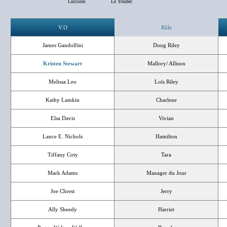
Luccioni
Le Youdec
V.O
Rôle
James Gandolfini
Doug Riley
Kristen Stewart
Mallory/ Allison
Melissa Leo
Loïs Riley
Kathy Lamkin
Charlene
Elsa Davis
Vivian
Lance E. Nichols
Hamilton
Tiffany Coty
Tara
Mark Adams
Manager du Jour
Joe Chrest
Jerry
Ally Sheedy
Harriet