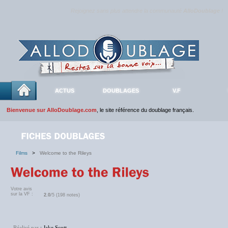
Rejoignez sans plus attendre la communauté
AlloDoublage
!
ACTUS
DOUBLAGES
V.F
Bienvenue sur AlloDoublage.com
, le site référence du doublage français.
Films
>
Welcome to the Rileys
Votre avis
sur la VF :
2.0
/5 (198 notes)
Réalisé par
: Jake Scott