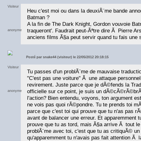
Heu c'est moi ou dans la deuxiÃ¨me bande anno
Batman ?
A la fin de The Dark Knight, Gordon vouvoie Batma
traqueront'. Faudrait peut-Ãªtre dire Ã Pierre Ar
anciens films Ã§a peut servir quand tu fais une s
Posté par
snake44 (visiteur) le 22/05/2012 20:18:15
Tu passes d'un problÃ¨me de mauvaise traductio
"C'est pas une voiture" Ã une attaque personn
revirement. Juste parce que je dÃ©fends la Tra
officielle sur ce point, je suis un dÃ©cÃ©rÃ©br
l'action? Bien entendu, voyons, ton argument est
ne vois pas quoi rÃ©pondre. Tu te prends toi m
parce que c'est toi qui prouve que tu n'as pas 
avant de balancer une erreur. Et apparemment tu
prouve que tu as tord, mais Ã§a arrive Ã tout le
problÃ¨me avec toi, c'est que tu as critiquÃ© un 
qu'apparemment tu n'avais pas fait attention Ã la