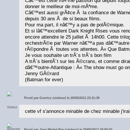
Câ€™est cette mÃªme passion qui depuis toujo
donner le meilleur de moi-mÃªme.
Câ€™est aussi grÃ¢ce Ã la confiance de Warner 
depuis 30 ans Ã de si beaux films.
Pour ma part, il nâ€™y a pas de polÃ©mique.
Et si lâ€™excellent Dark Knight Rises vous ren
encore attendre le 25 juillet Ã 14h00. Cette tril
orchestrÃ©e par Warner nâ€™a pas dâ€™autre 
rÃ©pondre Ã toutes vos attentes. Â« Que Batm
Je vous souhaite un trÃ¨s trÃ¨s bon film
A trÃ¨s bientÃ´t sur les Ã©crans, et comme dira
dâ€™outre-Atlantique : Â« The show must go on
Jenny GÃ©rard
(Batman for ever)
Posté par
Guertzz (visiteur) le 25/05/2012 23:11:39
cette vf s'annonce minable de chez minable j'irai 
Posté par
Jean Michel Bay (visiteur) le 25/05/2012 18:00:03