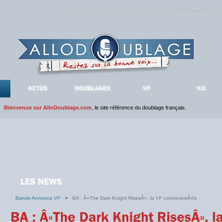
Rejoignez sans plus attendre la communauté
AlloDoublage
!
ACTUS
DOUBLAGES
V.F
V.O
Bienvenue sur AlloDoublage.com
, le site référence du doublage français.
Bande Annonce VF
>
BA : Â«The Dark Knight RisesÂ», la VF controversÃ©e