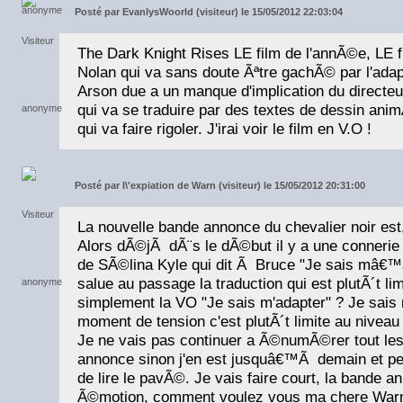
Posté par
EvanlysWoorld (visiteur) le 15/05/2012 22:03:04
The Dark Knight Rises LE film de l'annÃ©e, LE 
Nolan qui va sans doute Ãªtre gachÃ© par l'adap
Arson due a un manque d'implication du directeur
qui va se traduire par des textes de dessin ani
qui va faire rigoler. J'irai voir le film en V.O !
Posté par
l\'expiation de Warn (visiteur) le 15/05/2012 20:31:00
La nouvelle bande annonce du chevalier noir est
Alors dÃ©jÃ dÃ¨s le dÃ©but il y a une connerie
de SÃ©lina Kyle qui dit Ã Bruce "Je sais mâ€™a
salue au passage la traduction qui est plutÃ´t li
simplement la VO "Je sais m'adapter" ? Je sais
moment de tension c'est plutÃ´t limite au niveau
Je ne vais pas continuer a Ã©numÃ©rer tout le
annonce sinon j'en est jusquâ€™Ã demain et pe
de lire le pavÃ©. Je vais faire court, la bande a
Ã©motion, comment voulez vous ma chere Warn