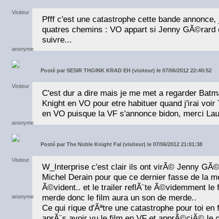
Pfff c'est une catastrophe cette bande annonce, 
quatres chemins : VO appart si Jenny GÃ©rard es
suivre...
Posté par
SESIR THGINK KRAD EH (visiteur) le 07/06/2012 22:40:52
C'est dur a dire mais je me met a regarder Bat
Knight en VO pour etre habituer quand j'irai voi
en VO puisque la VF s'annonce bidon, merci Laur
Posté par
The Noble Knight Fal (visiteur) le 07/06/2012 21:01:38
W_Interprise c'est clair ils ont virÃ© Jenny G
Michel Derain pour que ce dernier fasse de la 
Ã©vident.. et le trailer reflÃ¨te Ã©videmment le f
merde donc le film aura un son de merde..
Ce qui rique d'Ãªtre une catastrophe pour toi en f
aprÃ¨s avoir vu le film en VF et apprÃ©ciÃ© le d