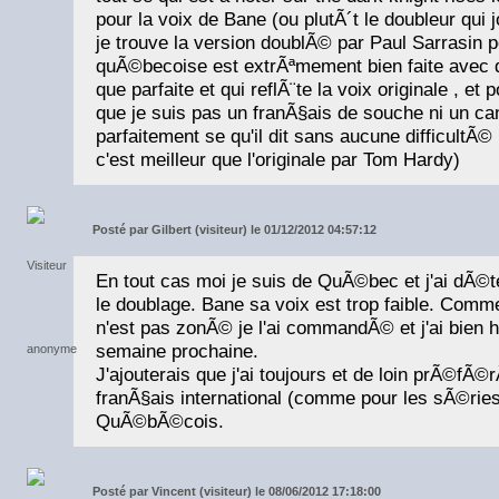
pour la voix de Bane (ou plutÃ´t le doubleur qui 
je trouve la version doublÃ© par Paul Sarrasin p
quÃ©becoise est extrÃªmement bien faite avec d
que parfaite et qui reflÃ¨te la voix originale , e
que je suis pas un franÃ§ais de souche ni un ca
parfaitement se qu'il dit sans aucune difficultÃ
c'est meilleur que l'originale par Tom Hardy)
Posté par
Gilbert (visiteur) le 01/12/2012 04:57:12
En tout cas moi je suis de QuÃ©bec et j'ai dÃ©te
le doublage. Bane sa voix est trop faible. Comm
n'est pas zonÃ© je l'ai commandÃ© et j'ai bien h
semaine prochaine.
J'ajouterais que j'ai toujours et de loin prÃ©fÃ
franÃ§ais international (comme pour les sÃ©rie
QuÃ©bÃ©cois.
Posté par
Vincent (visiteur) le 08/06/2012 17:18:00