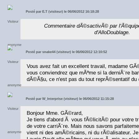
Posté par
E.T (visiteur) le 06/06/2012 16:18:28
Commentaire dÃ©sactivÃ© par l'Ã©quip
d'AlloDoublage.
Posté par
snake44 (visiteur) le 06/06/2012 12:10:52
Vous avez fait un excellent travail, madame GÃ
vous conviendrez que mÃªme si la derniÃ¨re b
dÃ©Ã§u, ce n'est pas du tout reprÃ©sentatif du 
Posté par
W_Interprise (visiteur) le 06/06/2012 11:15:28
Bonjour Mme. GÃ©rard,
Je tiens d'abord Ã vous fÃ©licitÃ© pour votre tr
de votre carriÃ¨re. Mais nous savons parfaiteme
vient ni des amÃ©ricains, ni du rÃ©alisateur. 
Laurie Rault elle mÃªme qui vous Ã mis au placa