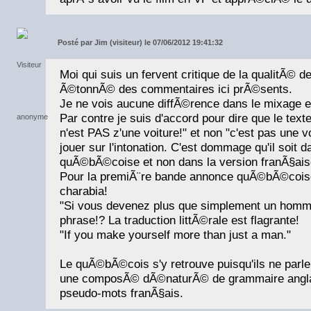
Posté par
Jim (visiteur) le 07/06/2012 19:41:32
Moi qui suis un fervent critique de la qualitÃ© d
Ã©tonnÃ© des commentaires ici prÃ©sents.
Je ne vois aucune diffÃ©rence dans le mixage ent
Par contre je suis d'accord pour dire que le text
n'est PAS z'une voiture!" et non "c'est pas une voi
jouer sur l'intonation. C'est dommage qu'il soit d
quÃ©bÃ©coise et non dans la version franÃ§ais
Pour la premiÃ¨re bande annonce quÃ©bÃ©coise
charabia!
"Si vous devenez plus que simplement un homme"
phrase!? La traduction littÃ©rale est flagrante!
"If you make yourself more than just a man."
Le quÃ©bÃ©cois s'y retrouve puisqu'ils ne parle
une composÃ© dÃ©naturÃ© de grammaire anglai
pseudo-mots franÃ§ais.