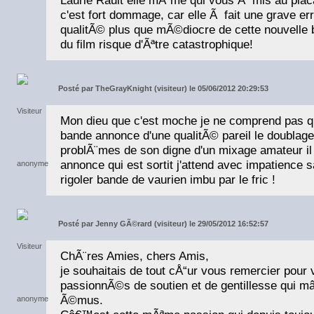
c'est fort dommage, car elle Ã fait une grave er
qualitÃ© plus que mÃ©diocre de cette nouvelle
du film risque d'Ãªtre catastrophique!
Posté par
TheGrayKnight (visiteur) le 05/06/2012 20:29:53
Mon dieu que c'est moche je ne comprend pas que
bande annonce d'une qualitÃ© pareil le doublage
problÃ¨mes de son digne d'un mixage amateur il
annonce qui est sortit j'attend avec impatience s
rigoler bande de vaurien imbu par le fric !
Posté par
Jenny GÃ©rard (visiteur) le 29/05/2012 16:52:57
ChÃ¨res Amies, chers Amis,
je souhaitais de tout cÅ“ur vous remercier pou
passionnÃ©s de soutien et de gentillesse qui
Ã©mus.