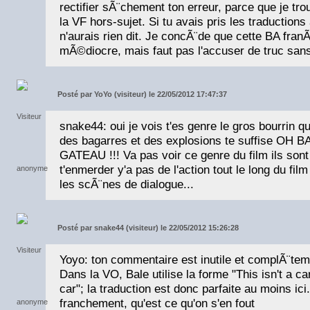
rectifier sÃ¨chement ton erreur, parce que je tro
la VF hors-sujet. Si tu avais pris les traductions
n'aurais rien dit. Je concÃ¨de que cette BA fran
mÃ©diocre, mais faut pas l'accuser de truc san
Posté par
YoYo (visiteur) le 22/05/2012 17:47:37
snake44: oui je vois t'es genre le gros bourrin qu
des bagarres et des explosions te suffise OH 
GATEAU !!! Va pas voir ce genre du film ils sont
t'enmerder y'a pas de l'action tout le long du fil
les scÃ¨nes de dialogue...
Posté par
snake44 (visiteur) le 22/05/2012 15:26:28
Yoyo: ton commentaire est inutile et complÃ¨teme
Dans la VO, Bale utilise la forme "This isn't a car
car"; la traduction est donc parfaite au moins ici
franchement, qu'est ce qu'on s'en fout