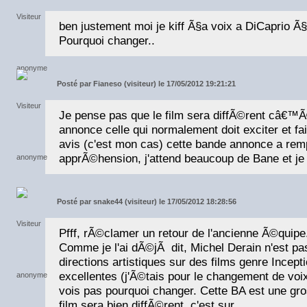
ben justement moi je kiff Ã§a voix a DiCaprio Ã§
Pourquoi changer..
Posté par
Fianeso (visiteur) le 17/05/2012 19:21:21
Je pense pas que le film sera diffÃ©rent câ€™Ã©
annonce celle qui normalement doit exciter et fa
avis (c'est mon cas) cette bande annonce a remp
apprÃ©hension, j'attend beaucoup de Bane et je c
Posté par
snake44 (visiteur) le 17/05/2012 18:28:56
Pfff, rÃ©clamer un retour de l'ancienne Ã©quipe
Comme je l'ai dÃ©jÃ dit, Michel Derain n'est pa
directions artistiques sur des films genre Ince
excellentes (j'Ã©tais pour le changement de voix
vois pas pourquoi changer. Cette BA est une gro
film sera bien diffÃ©rent, c'est sur.