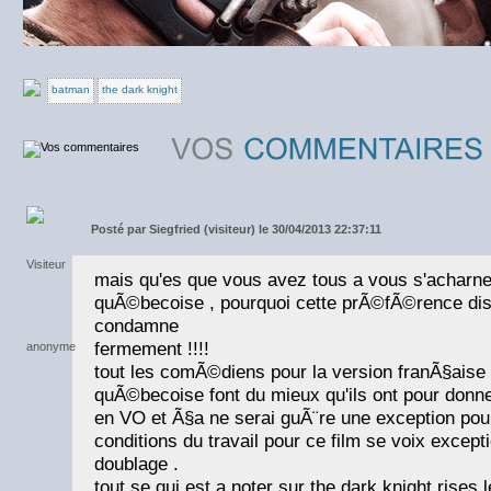
batman
the dark knight
Posté par
Siegfried (visiteur) le 30/04/2013 22:37:11
mais qu'es que vous avez tous a vous s'acharne
quÃ©becoise , pourquoi cette prÃ©fÃ©rence disc
condamne
fermement !!!!
tout les comÃ©diens pour la version franÃ§aise 
quÃ©becoise font du mieux qu'ils ont pour donne
en VO et Ã§a ne serai guÃ¨re une exception pour 
conditions du travail pour ce film se voix except
doublage .
tout se qui est a noter sur the dark knight rises l