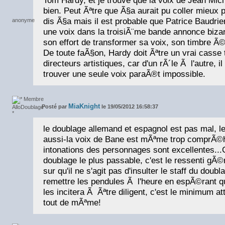
bien. Peut Ãªtre que Ã§a aurait pu coller mieux 
dis Ã§a mais il est probable que Patrice Baudrie
une voix dans la troisiÃ¨me bande annonce biza
son effort de transformer sa voix, son timbre 
De toute faÃ§on, Hardy doit Ãªtre un vrai casse 
directeurs artistiques, car d'un rÃ´le Ã l'autre, i
trouver une seule voix paraÃ®t impossible.
MiaKnight
Posté par
le 19/05/2012 16:58:37
le doublage allemand et espagnol est pas mal, l
aussi-la voix de Bane est mÃªme trop comprÃ©h
intonations des personnages sont excellentes..
doublage le plus passable, c'est le ressenti gÃ©
sur qu'il ne s'agit pas d'insulter le staff du doub
remettre les pendules Ã l'heure en espÃ©rant q
les incitera Ã Ãªtre diligent, c'est le minimum a
tout de mÃªme!