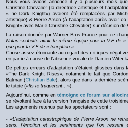
Nous vous avions annoncé il y a plusieurs mois qu
Christine Chevalier (la directrice artistique et l’adaptatr
«The Dark Knight») avaient été remplacées par Miche
artistique) & Pierre Arson (à l’adaptation après avoir co
Knight» avec Marie-Christine Chevalier) sur décision de
La raison donnée par Warner Bros France pour ce chang
Nolan souhaite avoir la même équipe pour la V.F de «
que pour la V.F de « Inception »
.
Chose assez étonnante au regard des critiques négatives
en partie à cause de l’absence vocale de Damien Witec
De petites erreurs d’adaptation s’étaient glissées dans
«The Dark Knight Rises», notament le fait que Gordon
Batman (
Christian Bale
), alors que dans la dernière scè
le tutoie («
Ils te traqueront…
»).
Aujourd’hui, comme en
témoigne ce forum sur alloci
se révoltent face à la version française de cette troisiè
Les arguments retenus par les spectateurs sont :
- «
L’adaptation catastrophique de Pierre Arson ne retr
sens, l’émotion et les sentiments que l’on ressent 