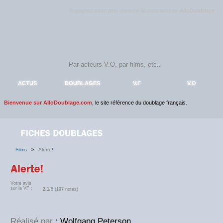
Rejoignez sans plus attendre la communauté
AlloDoublage
!
ACTUS
DOUBLAGES
V.F
V.O
Bienvenue sur AlloDoublage.com
, le site référence du doublage français.
Films
>
Alerte!
Votre avis
sur la VF :
2.1
/5 (197 notes)
Réalisé par
: Wolfgang Peterson