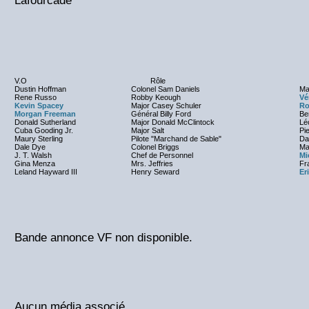
Lafourcade
V.O
Rôle
Dustin Hoffman
Colonel Sam Daniels
Ma
Rene Russo
Robby Keough
Vé
Kevin Spacey
Major Casey Schuler
Ro
Morgan Freeman
Général Billy Ford
Be
Donald Sutherland
Major Donald McClintock
Lé
Cuba Gooding Jr.
Major Salt
Pi
Maury Sterling
Pilote "Marchand de Sable"
Da
Dale Dye
Colonel Briggs
Ma
J. T. Walsh
Chef de Personnel
Mi
Gina Menza
Mrs. Jeffries
Fr
Leland Hayward III
Henry Seward
Er
Bande annonce VF non disponible.
Aucun média associé.