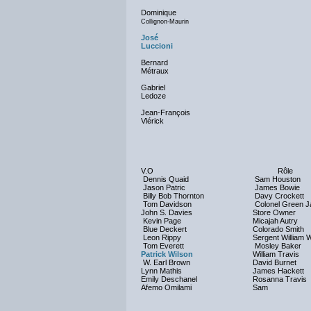
Dominique
Collignon-Maurin
José
Luccioni
Bernard
Métraux
Gabriel
Ledoze
Jean-François
Vlérick
V.O
Rôle
Dennis Quaid
Sam Houston
Jason Patric
James Bowie
Billy Bob Thornton
Davy Crockett
Tom Davidson
Colonel Green 
John S. Davies
Store Owner
Kevin Page
Micajah Autry
Blue Deckert
Colorado Smith
Leon Rippy
Sergent William 
Tom Everett
Mosley Baker
Patrick Wilson
William Travis
W. Earl Brown
David Burnet
Lynn Mathis
James Hackett
Emily Deschanel
Rosanna Travis
Afemo Omilami
Sam