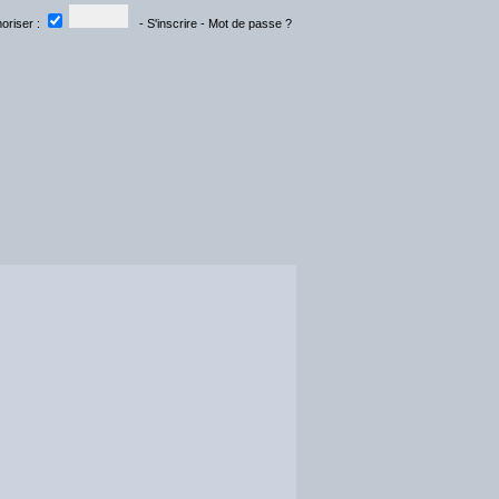
riser :
-
S'inscrire
-
Mot de passe ?