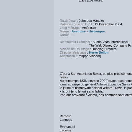
1.9
/5 (201 notes)
Réalisé par
: John Lee Hancko
Date de sortie en DVD
: 19 Décembre 2004
Long Métrage
: Américain
Genre
:
Aventure
-
Historique
Durée
:
NC
Distributeur Français
: Buena Vista International
The Walt Disney Company Fra
Maison de Doublage
: Dubbing Brothers
Direction Artistique
:
Hervé Bellon
Adaptation
: Philippe Videcoq
C'est à San Antonio de Bexar, ou plus précisément,
réalité.
Au printemps 1836, environ 200 Texans, des hommes
jours au siège du général Antonio Lopez de Santa
le jeune et flamboyant colonel William Travis, le 
- ils ont tenu le fort sans faiblir...
Par leur bravoure à Alamo, ces hommes sont entr
Bernard
Lanneau
Emmanuel
Jacomy