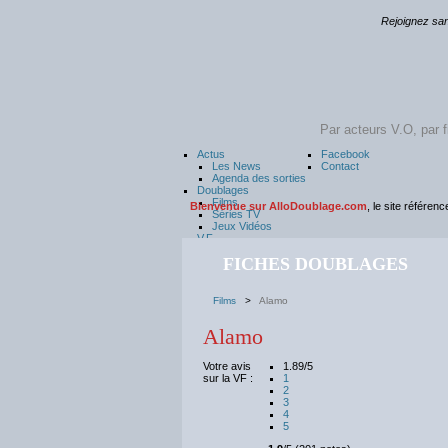
Rejoignez sa
Actus
Facebook
Les News
Contact
Agenda des sorties
Doublages
Films
Bienvenue sur AlloDoublage.com
, le site référen
Séries TV
Jeux Vidéos
V.F
Comédiens
FICHES DOUBLAGES
Comédiennes
Directeurs Art.
V.O
Acteurs
Films
>
Alamo
Actrices
Réalisateurs
Alamo
Vidéos
Festivals
Votre avis
1.89/5
sur la VF :
1
2
3
4
5