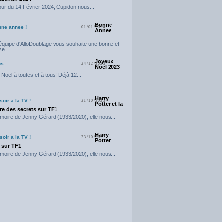
our du 14 Février 2024, Cupidon nous...
Bonne
nne annee !
01/01/2024
Annee
'équipe d'AlloDoublage vous souhaite une bonne et
e...
Joyeux
os
24/12/2023
Noel 2023
Noël à toutes et à tous! Déjà 12...
Harry
soir a la TV !
31/10/2023
Potter et la
e des secrets sur TF1
moire de Jenny Gérard (1933/2020), elle nous...
Harry
soir a la TV !
23/10/2023
Potter
t sur TF1
moire de Jenny Gérard (1933/2020), elle nous...