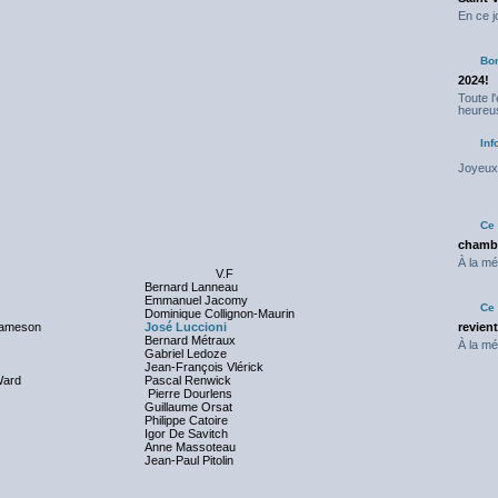
En ce j
Bo
2024!
Toute l
heureus
Inf
Joyeux 
Ce 
chambr
À la mé
V.F
Bernard Lanneau
Emmanuel Jacomy
Ce 
Dominique Collignon-Maurin
Jameson
José Luccioni
revien
Bernard Métraux
À la mé
Gabriel Ledoze
Jean-François Vlérick
Ward
Pascal Renwick
Pierre Dourlens
Guillaume Orsat
Philippe Catoire
Igor De Savitch
Anne Massoteau
Jean-Paul Pitolin