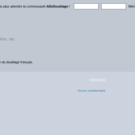
ns plus attendre la communauté
AlloDoublage
!
Mémo
ce du doublage français.
03/08/2012
Aucun commentaire