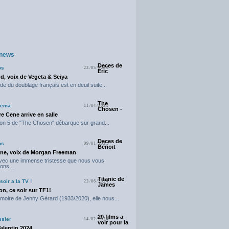
 news
Deces de
os
22/05/2025
Eric
d, voix de Vegeta & Seiya
e du doublage français est en deuil suite...
The
nema
11/04/2025
Chosen -
e Cene arrive en salle
on 5 de "The Chosen" débarque sur grand...
Deces de
os
09/01/2025
Benoit
ne, voix de Morgan Freeman
avec une immense tristesse que nous vous
ons...
Titanic de
soir a la TV !
23/06/2024
James
n, ce soir sur TF1!
moire de Jenny Gérard (1933/2020), elle nous...
20 films a
ssier
14/02/2024
voir pour la
Valentin 2024