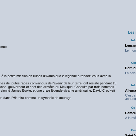
Les
Inf
Legran
nce
Le mond
Ci
Dernier
La sais
 à la petite mission en ruines d'Alamo que la légende a rendez-vous avec la
 de toutes races convaincus de l'avenir de leur terre, ont résisté pendant 13
Inf
 Anna, gouverneur et chef des armées du Mexique. Conduits par trois hommes -
passionné James Bowie, et une vraie légende vivante américaine, David Crockett
Allema
C'est 
és dans l'Histoire comme un symbole de courage.
annonç
Ce 
Camero
À la mé
Do
Saint 