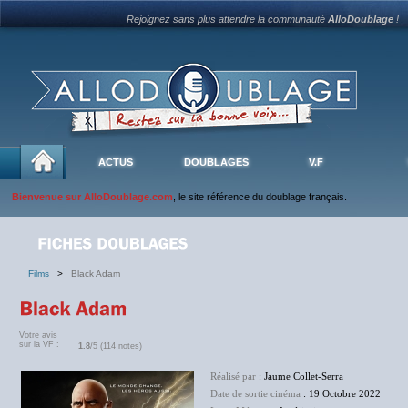
Rejoignez sans plus attendre la communauté
AlloDoublage
!
ACTUS
DOUBLAGES
V.F
Bienvenue sur AlloDoublage.com
, le site référence du doublage français.
Films
>
Black Adam
Votre avis
sur la VF :
1.8
/5 (114 notes)
Réalisé par
: Jaume Collet-Serra
Date de sortie cinéma
: 19 Octobre 2022