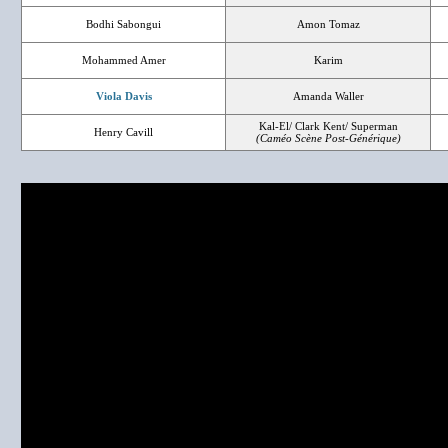
Bodhi Sabongui
Amon Tomaz
Mohammed Amer
Karim
Viola Davis
Amanda Waller
Kal-El/ Clark Kent/ Superman
Henry Cavill
(Caméo Scène Post-Générique)