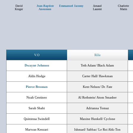
David
Jean-Baptiste
Emmanuel Jacomy
Arnaud
Charlotte
Kruger
Anoumon
Laurent
Marin
V.O
Rôle
Dwayne Johnson
Teth Adam/ Black Adam
Aldis Hodge
Carter Hall/ Hawkman
Pierce Brosnan
Kent Nelson/ Dr. Fate
Noah Centineo
Al Rothstein/ Atom Smasher
Sarah Shahi
Adrianna Tomaz
Quintessa Swindell
Maxine Hunkell/ Cyclone
Marwan Kenzari
Ishmael/ Sabbac/ Le Roi Ahk-Ton