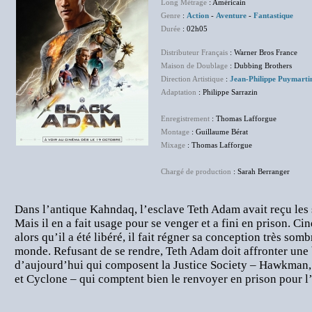
Long Métrage
: Américain
Genre
:
Action
-
Aventure
-
Fantastique
Durée
: 02h05
Distributeur Français
: Warner Bros France
Maison de Doublage
: Dubbing Brothers
Direction Artistique
:
Jean-Philippe Puymarti
Adaptation
: Philippe Sarrazin
Enregistrement
: Thomas Lafforgue
Montage
: Guillaume Bérat
Mixage
: Thomas Lafforgue
Chargé de production
: Sarah Berranger
Dans l’antique Kahndaq, l’esclave Teth Adam avait reçu les
Mais il en a fait usage pour se venger et a fini en prison. Cin
alors qu’il a été libéré, il fait régner sa conception très somb
monde. Refusant de se rendre, Teth Adam doit affronter une
d’aujourd’hui qui composent la Justice Society – Hawkman,
et Cyclone – qui comptent bien le renvoyer en prison pour l’